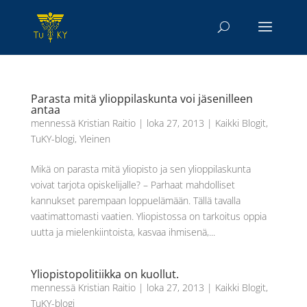
Parasta mitä ylioppilaskunta voi jäsenilleen
antaa
mennessä
Kristian Raitio
|
loka 27, 2013
|
Kaikki Blogit
,
TuKY-blogi
,
Yleinen
Mikä on parasta mitä yliopisto ja sen ylioppilaskunta
voivat tarjota opiskelijalle? – Parhaat mahdolliset
kannukset parempaan loppuelämään. Tällä tavalla
vaatimattomasti vaatien. Yliopistossa on tarkoitus oppia
uutta ja mielenkiintoista, kasvaa ihmisenä,...
Yliopistopolitiikka on kuollut.
mennessä
Kristian Raitio
|
loka 27, 2013
|
Kaikki Blogit
,
TuKY-blogi