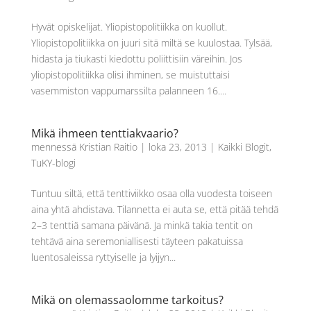
Hyvät opiskelijat. Yliopistopolitiikka on kuollut.
Yliopistopolitiikka on juuri sitä miltä se kuulostaa. Tylsää,
hidasta ja tiukasti kiedottu poliittisiin väreihin. Jos
yliopistopolitiikka olisi ihminen, se muistuttaisi
vasemmiston vappumarssilta palanneen 16....
Mikä ihmeen tenttiakvaario?
mennessä
Kristian Raitio
|
loka 23, 2013
|
Kaikki Blogit
,
TuKY-blogi
Tuntuu siltä, että tenttiviikko osaa olla vuodesta toiseen
aina yhtä ahdistava. Tilannetta ei auta se, että pitää tehdä
2–3 tenttiä samana päivänä. Ja minkä takia tentit on
tehtävä aina seremoniallisesti täyteen pakatuissa
luentosaleissa ryttyiselle ja lyijyn...
Mikä on olemassaolomme tarkoitus?