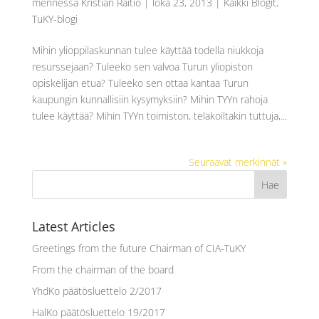
mennessä
Kristian Raitio
|
loka 23, 2013
|
Kaikki Blogit
,
TuKY-blogi
Mihin ylioppilaskunnan tulee käyttää todella niukkoja
resurssejaan? Tuleeko sen valvoa Turun yliopiston
opiskelijan etua? Tuleeko sen ottaa kantaa Turun
kaupungin kunnallisiin kysymyksiin? Mihin TYYn rahoja
tulee käyttää? Mihin TYYn toimiston, telakoiltakin tuttuja,...
Seuraavat merkinnät »
Latest Articles
Greetings from the future Chairman of CIA-TuKY
From the chairman of the board
YhdKo päätösluettelo 2/2017
HalKo päätösluettelo 19/2017