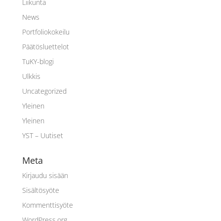
Liikunta
News
Portfoliokokeilu
Päätösluettelot
TuKY-blogi
Ulkkis
Uncategorized
Yleinen
Yleinen
YST – Uutiset
Meta
Kirjaudu sisään
Sisältösyöte
Kommenttisyöte
WordPress.org