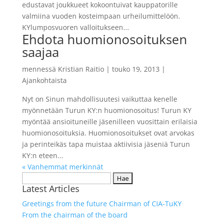
edustavat joukkueet kokoontuivat kauppatorille
valmiina vuoden kosteimpaan urheilumittelöön.
KYlumposvuoren valloitukseen...
Ehdota huomionosoituksen
saajaa
mennessä
Kristian Raitio
|
touko 19, 2013
|
Ajankohtaista
Nyt on Sinun mahdollisuutesi vaikuttaa kenelle
myönnetään Turun KY:n huomionosoitus! Turun KY
myöntää ansioituneille jäsenilleen vuosittain erilaisia
huomionosoituksia. Huomionosoitukset ovat arvokas
ja perinteikäs tapa muistaa aktiivisia jäseniä Turun
KY:n eteen...
« Vanhemmat merkinnät
Haku:
Latest Articles
Greetings from the future Chairman of CIA-TuKY
From the chairman of the board