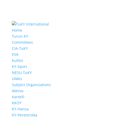
Home
Turun KY
Committees
CIA-TuKY
EVA
Kulttis
KY-Sport
NESU-TuKY
Ulkkis
Subject Organizations
Aktiiva
Kartelli
KKOY
KY-Hansa
KY-Perestroika