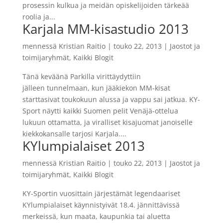
prosessin kulkua ja meidän opiskelijoiden tärkeää
roolia ja...
Karjala MM-kisastudio 2013
mennessä
Kristian Raitio
|
touko 22, 2013
|
Jaostot ja
toimijaryhmät
,
Kaikki Blogit
Tänä keväänä Parkilla virittäydyttiin
jälleen tunnelmaan, kun jääkiekon MM-kisat
starttasivat toukokuun alussa ja vappu sai jatkua. KY-
Sport näytti kaikki Suomen pelit Venäjä-ottelua
lukuun ottamatta, ja viralliset kisajuomat janoiselle
kiekkokansalle tarjosi Karjala....
KYlumpialaiset 2013
mennessä
Kristian Raitio
|
touko 22, 2013
|
Jaostot ja
toimijaryhmät
,
Kaikki Blogit
KY-Sportin vuosittain järjestämät legendaariset
KYlumpialaiset käynnistyivät 18.4. jännittävissä
merkeissä, kun maata, kaupunkia tai aluetta