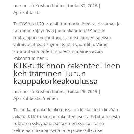
mennessä
Kristian Raitio
|
touko 30, 2013
|
Ajankohtaista
TuKY-Speksi 2014 etsii huumoria, ideoita, draamaa ja
tajunnan räjäyttäviä juonenkäänteitä! Speksin
tuottajapari on vaihtunut ja ensi vuoden speksin
valmistelut ovat käynnistyneet vauhdilla. Viime
sunnuntaina pidettiin jo ensimmäinen avoin
kokoontuminen...
KTK-tutkinnon rakenteellinen
kehittäminen Turun
kauppakorkeakoulussa
mennessä
Kristian Raitio
|
touko 28, 2013
|
Ajankohtaista
,
Yleinen
Turun kauppakorkeakoulussa on keskusteltu kevään
aikana KTK-tutkinnon rakenteellisesta kehittämisestä
tulevana syksynä useastakin eri syystä. Tässä
selitetään hieman syitä tälle prosessille, itse