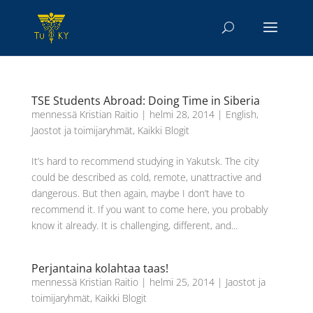
TSE Students Abroad: Doing Time in Siberia
mennessä
Kristian Raitio
|
helmi 28, 2014
|
English
,
Jaostot ja toimijaryhmät
,
Kaikki Blogit
It’s hard to recommend studying in Yakutsk. The city
could be described as cold, remote, unattractive and
dangerous. But then again, maybe I don’t have to
recommend it. If you want to come here, you probably
know it already. It is challenging, different, and...
Perjantaina kolahtaa taas!
mennessä
Kristian Raitio
|
helmi 25, 2014
|
Jaostot ja
toimijaryhmät
,
Kaikki Blogit