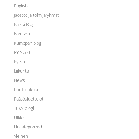
English
Jaostot ja toimijaryhmät
Kaikki Blogit
Karuselli
Kumppaniblogi
KY-Sport
Kyliste
Liikunta
News
Portfoliokokeilu
Päätösluettelot
TuKY-blogi
Ulkkis
Uncategorized
Yleinen