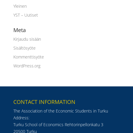
Yleinen
YST – Uutiset
Meta
Kirjaudu sisään
Sisältösyöte
Kommenttisyöte
WordPress.org
CONTACT INFORMATION
The Association of the Economic Students in Turku
Address:
Turku School of Economics Rehtorinpellonkatu 3
20500 Turku