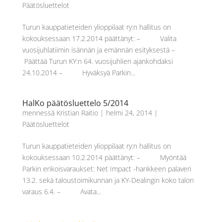
Päätösluettelot
Turun kauppatieteiden ylioppilaat ry:n hallitus on
kokouksessaan 17.2.2014 päättänyt: – Valita
vuosijuhlatiimin isännän ja emännän esityksestä –
Päättää Turun KY:n 64. vuosijuhlien ajankohdaksi
24.10.2014 – Hyväksyä Parkin...
HalKo päätösluettelo 5/2014
mennessä
Kristian Raitio
|
helmi 24, 2014
|
Päätösluettelot
Turun kauppatieteiden ylioppilaat ry:n hallitus on
kokouksessaan 10.2.2014 päättänyt: – Myöntää
Parkin erikoisvaraukset: Net Impact -hankkeen palaveri
13.2. sekä taloustoimikunnan ja KY-Dealingin koko talon
varaus 6.4. – Avata...