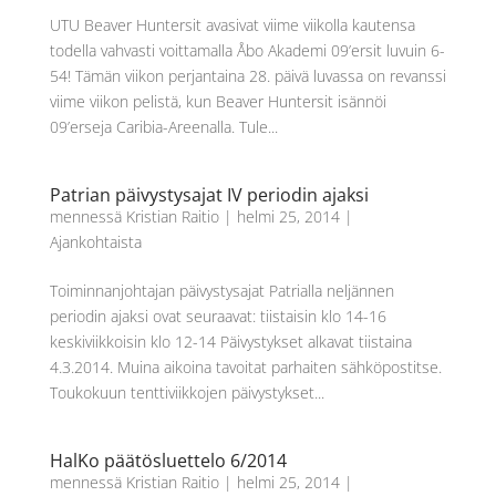
UTU Beaver Huntersit avasivat viime viikolla kautensa
todella vahvasti voittamalla Åbo Akademi 09’ersit luvuin 6-
54! Tämän viikon perjantaina 28. päivä luvassa on revanssi
viime viikon pelistä, kun Beaver Huntersit isännöi
09’erseja Caribia-Areenalla. Tule...
Patrian päivystysajat IV periodin ajaksi
mennessä
Kristian Raitio
|
helmi 25, 2014
|
Ajankohtaista
Toiminnanjohtajan päivystysajat Patrialla neljännen
periodin ajaksi ovat seuraavat: tiistaisin klo 14-16
keskiviikkoisin klo 12-14 Päivystykset alkavat tiistaina
4.3.2014. Muina aikoina tavoitat parhaiten sähköpostitse.
Toukokuun tenttiviikkojen päivystykset...
HalKo päätösluettelo 6/2014
mennessä
Kristian Raitio
|
helmi 25, 2014
|