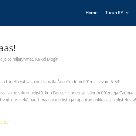
Home
Turun KY
aas!
ot ja toimijaryhmät
,
Kaikki Blogit
sa todella vahvasti voittamalla Åbo Akademi 09’ersit luvuin 6-54!
ssi viime viikon pelistä, kun Beaver Huntersit isännöi 09’erseja Caribia-
t voittoon sekä nauttimaan vauhdista ja tapahtumarikkaasta kolistelusta
7330/