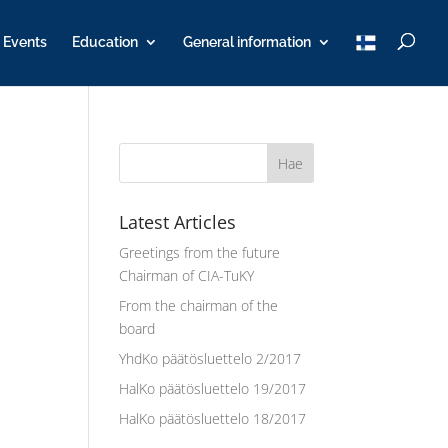
T
Events
Education
General information
u
K
Y
Latest Articles
Greetings from the future
Chairman of CIA-TuKY
From the chairman of the
!
board
YhdKo päätösluettelo 2/2017
HalKo päätösluettelo 19/2017
HalKo päätösluettelo 18/2017