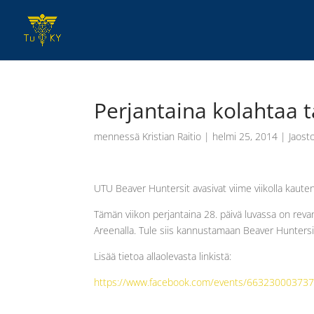
Perjantaina kolahtaa t
mennessä
Kristian Raitio
|
helmi 25, 2014
|
Jaost
UTU Beaver Huntersit avasivat viime viikolla kauten
Tämän viikon perjantaina 28. päivä luvassa on revan
Areenalla. Tule siis kannustamaan Beaver Huntersi
Lisää tietoa allaolevasta linkistä:
https://www.facebook.com/events/66323000373