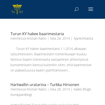
Turun KY hakee baarimestaria
mennessä
Kristian Raitio
|
loka 28, 2014
|
Ajankohtaista
Turun KY hakee baarimestaria 1.1.2016 alkavaan
työsuhteeseen. Baarimestarin toimenkuvaan kuuluu
Montun baarin toiminnasta vastaaminen yhteistyössä
kuntamestarin kanssa kuitenkin siten, että baarimestari
on päävastuussa baarin pyörittämiseen...
Hartwallin uratarina – Turkka Hirvonen
mennessä
Kristian Raitio
|
loka 28, 2014
|
Kaikki Blogit
,
Kumppaniblogi
Hartwall toimii Turun KY:n syyskuun kuukauden