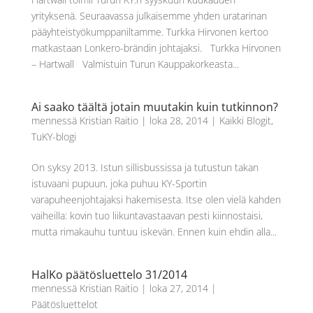
yrityksenä. Seuraavassa julkaisemme yhden uratarinan
pääyhteistyökumppaniltamme. Turkka Hirvonen kertoo
matkastaan Lonkero-brändin johtajaksi. Turkka Hirvonen
– Hartwall Valmistuin Turun Kauppakorkeasta...
Ai saako täältä jotain muutakin kuin tutkinnon?
mennessä
Kristian Raitio
|
loka 28, 2014
|
Kaikki Blogit
,
TuKY-blogi
On syksy 2013. Istun sillisbussissa ja tutustun takan
istuvaani pupuun, joka puhuu KY-Sportin
varapuheenjohtajaksi hakemisesta. Itse olen vielä kahden
vaiheilla: kovin tuo liikuntavastaavan pesti kiinnostaisi,
mutta rimakauhu tuntuu iskevän. Ennen kuin ehdin alla...
HalKo päätösluettelo 31/2014
mennessä
Kristian Raitio
|
loka 27, 2014
|
Päätösluettelot