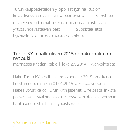
Turun kauppatieteiden ylioppilaat ry:n hallitus on
kokouksessaan 27.10.2014 päättänyt: – Suosittaa,
että ensi vuoden hallituskokoonpanosta poistetaan
yrityssuhdevastaavan pesti – Suosittaa, että
hyvinvointi- ja tutorointivastaavan nimike...
Turun KY:n hallituksen 2015 ennakkohaku on
nyt auki
mennessä
Kristian Raitio
|
loka 27, 2014
|
Ajankohtaista
Haku Turun KY:n hallitukseen vuodelle 2015 on alkanut.
Luottamustoimi alkaa 01.01.2015 ja kestää vuoden.
Hakea voivat kaikki Turun KY:n jäsenet. Oheisesta linkistä
pääset hallitusvalinnan sivulle, jossa kerrotaan tarkemmin
hallituspesteistä. Lisäksi yhdistykselle...
« Vanhemmat merkinnät