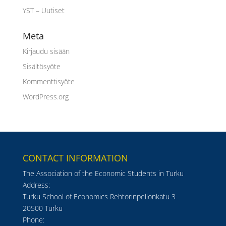
YST – Uutiset
Meta
Kirjaudu sisään
Sisältösyöte
Kommenttisyöte
WordPress.org
CONTACT INFORMATION
The Association of the Economic Students in Turku
Address:
Turku School of Economics Rehtorinpellonkatu 3
20500 Turku
Phone: