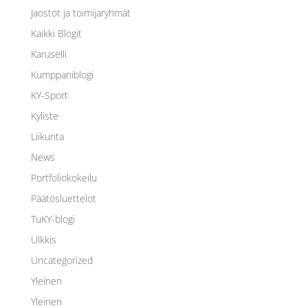
Jaostot ja toimijaryhmät
Kaikki Blogit
Karuselli
Kumppaniblogi
KY-Sport
Kyliste
Liikunta
News
Portfoliokokeilu
Päätösluettelot
TuKY-blogi
Ulkkis
Uncategorized
Yleinen
Yleinen