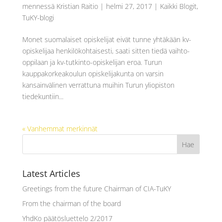
mennessä
Kristian Raitio
|
helmi 27, 2017
|
Kaikki Blogit
,
TuKY-blogi
Monet suomalaiset opiskelijat eivät tunne yhtäkään kv-
opiskelijaa henkilökohtaisesti, saati sitten tiedä vaihto-
oppilaan ja kv-tutkinto-opiskelijan eroa. Turun
kauppakorkeakoulun opiskelijakunta on varsin
kansainvälinen verrattuna muihin Turun yliopiston
tiedekuntiin...
« Vanhemmat merkinnät
Latest Articles
Greetings from the future Chairman of CIA-TuKY
From the chairman of the board
YhdKo päätösluettelo 2/2017