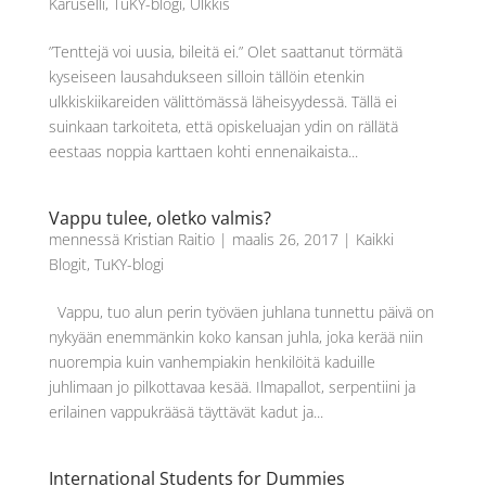
Karuselli
,
TuKY-blogi
,
Ulkkis
”Tenttejä voi uusia, bileitä ei.” Olet saattanut törmätä
kyseiseen lausahdukseen silloin tällöin etenkin
ulkkiskiikareiden välittömässä läheisyydessä. Tällä ei
suinkaan tarkoiteta, että opiskeluajan ydin on rällätä
eestaas noppia karttaen kohti ennenaikaista...
Vappu tulee, oletko valmis?
mennessä
Kristian Raitio
|
maalis 26, 2017
|
Kaikki
Blogit
,
TuKY-blogi
Vappu, tuo alun perin työväen juhlana tunnettu päivä on
nykyään enemmänkin koko kansan juhla, joka kerää niin
nuorempia kuin vanhempiakin henkilöitä kaduille
juhlimaan jo pilkottavaa kesää. Ilmapallot, serpentiini ja
erilainen vappukrääsä täyttävät kadut ja...
International Students for Dummies