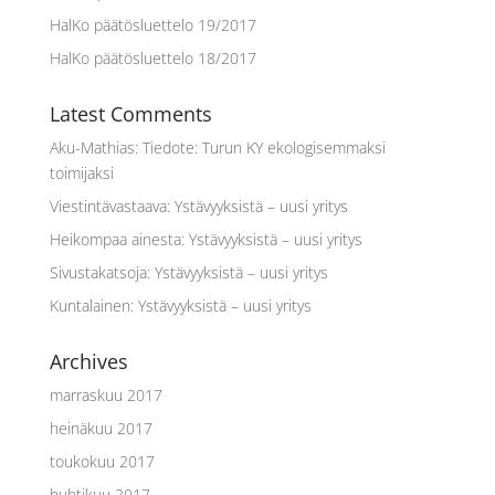
HalKo päätösluettelo 19/2017
HalKo päätösluettelo 18/2017
Latest Comments
Aku-Mathias
:
Tiedote: Turun KY ekologisemmaksi
toimijaksi
Viestintävastaava
:
Ystävyyksistä – uusi yritys
Heikompaa ainesta
:
Ystävyyksistä – uusi yritys
Sivustakatsoja
:
Ystävyyksistä – uusi yritys
Kuntalainen
:
Ystävyyksistä – uusi yritys
Archives
marraskuu 2017
heinäkuu 2017
toukokuu 2017
huhtikuu 2017