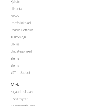
Kyliste
Liikunta
News
Portfoliokokeilu
Päätösluettelot
TuKY-blogi
Ulkkis
Uncategorized
Yleinen
Yleinen
YST – Uutiset
Meta
Kirjaudu sisään
Sisältösyöte
Kommenttisyöte