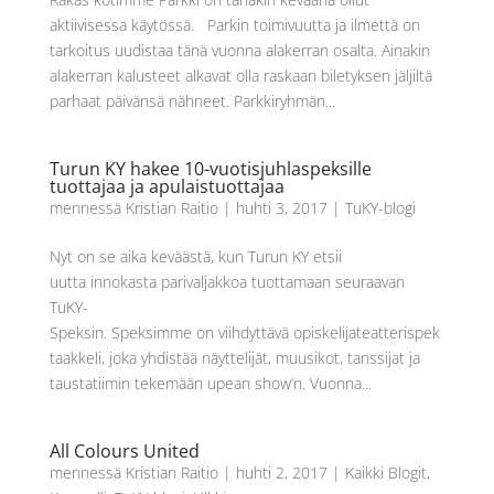
aktiivisessa käytössä. Parkin toimivuutta ja ilmettä on
tarkoitus uudistaa tänä vuonna alakerran osalta. Ainakin
alakerran kalusteet alkavat olla raskaan biletyksen jäljiltä
parhaat päivänsä nähneet. Parkkiryhmän...
Turun KY hakee 10-vuotisjuhlaspeksille
tuottajaa ja apulaistuottajaa
mennessä
Kristian Raitio
|
huhti 3, 2017
|
TuKY-blogi
Nyt on se aika keväästä, kun Turun KY etsii
uutta innokasta parivaljakkoa tuottamaan seuraavan
TuKY-
Speksin. Speksimme on viihdyttävä opiskelijateatterispek
taakkeli, joka yhdistää näyttelijät, muusikot, tanssijat ja
taustatiimin tekemään upean show’n. Vuonna...
All Colours United
mennessä
Kristian Raitio
|
huhti 2, 2017
|
Kaikki Blogit
,