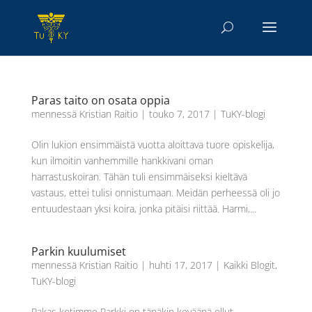
Paras taito on osata oppia
mennessä
Kristian Raitio
|
touko 7, 2017
|
TuKY-blogi
Olin lukion ensimmäistä vuotta aloittava tuore opiskelija,
kun ilmoitin vanhemmille hankkivani oman
harrastuskoiran. Tähän tuli ensimmäiseksi kieltävä
vastaus, ettei tulisi onnistumaan. Meidän perheessä oli jo
entuudestaan yksi koira, jonka pitäisi riittää. Harmi,...
Parkin kuulumiset
mennessä
Kristian Raitio
|
huhti 17, 2017
|
Kaikki Blogit
,
TuKY-blogi
Rakas kotimme Parkki on tänäkin keväänä ollut