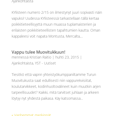
Ajankohtaista
KYlisteen numero 2/15 on ilmestynyt juuri sopivasti näin
vapuksi! Uudessa KYlisteessä tarkastellaan tällä kertaa
poikkitieteellisyyttä muun muassa tuplamaisterien ja
erilaisten poikkitieteellisten tapahtumien kautta. Oman
kappaleesi voit napata Montusta, Mercalta,...
Vappu tulee Muovitukkuun!
mennessä
Kristian Raitio
|
huhti 23, 2015
|
Ajankohtaista
,
YST - Uutiset
Tiesitkö että vapnn yhteistyökumppaniltamme Turun
Muovitukusta saat edullisesti niin vappurekvisiitat,
koulutarvikkeet, kodinhuoltovälineet kuin muutkin arjen
tarpeellisuudet? Kaikki, mitä tarvitset juhlaan ja arkeen
löytyy nyt yhdestä paikasa. Käy katsomassa...
« Vanhemmat merkinnät