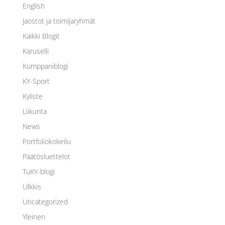
English
Jaostot ja toimijaryhmät
Kaikki Blogit
Karuselli
Kumppaniblogi
KY-Sport
Kyliste
Liikunta
News
Portfoliokokeilu
Päätösluettelot
TuKY-blogi
Ulkkis
Uncategorized
Yleinen