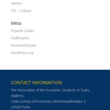
Yleinen
YST – Uutiset
Meta
Kirjaudu sisään
Sisältösyöte
Kommenttisyöte
WordPress.org
CONTACT INFORMATION
The Association of the Economic Students in Turku
Address:
Turku School of Economics Rehtorinpellonkatu 3
20500 Turku