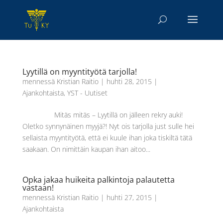
Lyytillä on myyntityötä tarjolla!
mennessä
Kristian Raitio
|
huhti 28, 2015
|
Ajankohtaista
,
YST - Uutiset
Mitäs mitäs – Lyytillä on jälleen rekry auki!
Oletko synnynäinen myyjä?! Nyt ois tarjolla just sulle hei
sellaista myyntityötä, että ei kuule ihan joka tiskiltä tätä
saakaan. On nimittäin kaupan ihan aitoo...
Opka jakaa huikeita palkintoja palautetta
vastaan!
mennessä
Kristian Raitio
|
huhti 27, 2015
|
Ajankohtaista