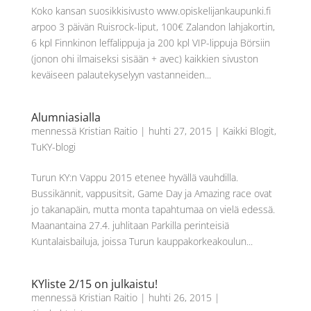
Koko kansan suosikkisivusto www.opiskelijankaupunki.fi
arpoo 3 päivän Ruisrock-liput, 100€ Zalandon lahjakortin,
6 kpl Finnkinon leffalippuja ja 200 kpl VIP-lippuja Börsiin
(jonon ohi ilmaiseksi sisään + avec) kaikkien sivuston
keväiseen palautekyselyyn vastanneiden...
Alumniasialla
mennessä
Kristian Raitio
|
huhti 27, 2015
|
Kaikki Blogit
,
TuKY-blogi
Turun KY:n Vappu 2015 etenee hyvällä vauhdilla.
Bussikännit, vappusitsit, Game Day ja Amazing race ovat
jo takanapäin, mutta monta tapahtumaa on vielä edessä.
Maanantaina 27.4. juhlitaan Parkilla perinteisiä
Kuntalaisbailuja, joissa Turun kauppakorkeakoulun...
KYliste 2/15 on julkaistu!
mennessä
Kristian Raitio
|
huhti 26, 2015
|