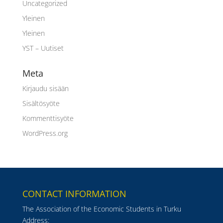
Uncategorized
Yleinen
Yleinen
YST – Uutiset
Meta
Kirjaudu sisään
Sisältösyöte
Kommenttisyöte
WordPress.org
CONTACT INFORMATION
The Association of the Economic Students in Turku
Address: