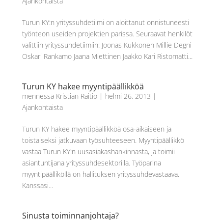
Ajankohtaista
Turun KY:n yrityssuhdetiimi on aloittanut onnistuneesti
työnteon useiden projektien parissa. Seuraavat henkilöt
valittiin yrityssuhdetiimiin: Joonas Kukkonen Millie Degni
Oskari Rankamo Jaana Miettinen Jaakko Kari Ristomatti...
Turun KY hakee myyntipäällikköä
mennessä
Kristian Raitio
|
helmi 26, 2013
|
Ajankohtaista
Turun KY hakee myyntipäällikköä osa-aikaiseen ja
toistaiseksi jatkuvaan työsuhteeseen. Myyntipäällikkö
vastaa Turun KY:n uusasiakashankinnasta, ja toimii
asiantuntijana yrityssuhdesektorilla. Työparina
myyntipäälliköllä on hallituksen yrityssuhdevastaava.
Kanssasi...
Sinusta toiminnanjohtaja?