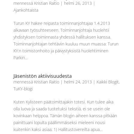
mennessä
Kristian Raitio
|
helmi 26, 2013
|
Ajankohtaista
Turun KY hakee reipasta toiminnanjohtajaa 1.4.2013
alkavaan työsuhteeseen. Toiminnanjohtaja huolehtii
yhdistyksen toiminnasta yhdessä hallituksen kanssa.
Toiminnanjohtajan tehtäviin kuuluu muun muassa: Turun
KY:n toimistonhoito ja päivystyksistä huolehtiminen
Parkin...
Jäsenistön aktiivisuudesta
mennessä
Kristian Raitio
|
helmi 24, 2013
|
Kaikki Blogit
,
TuKY-blogi
Kuten Kylisteen päätoimittajakin totesi. Kun tulee aika
olla luova ja saada tuotetuksi tekstiä, ei se usein ole
kovinkaan helppoa. Tämän blogin aiheen kanssa pitkään
painittuani lopulta päällimmäiseksi mieleeni nousi
kuitenkin kaksi asiaa; 1) Hallitustovereilta apua...