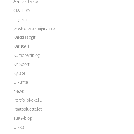
Ajankohtaista
CIA-TuKY
English
Jaostot ja toimijaryhmät
Kaikki Blogit
Karuselli
Kumppaniblogi
KY-Sport
Kyliste
Liikunta
News
Portfoliokokeilu
Päätösluettelot
TuKY-blogi
Ulkkis