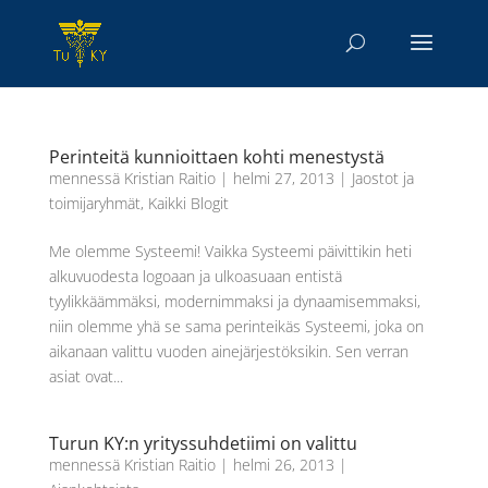
Perinteitä kunnioittaen kohti menestystä
mennessä
Kristian Raitio
|
helmi 27, 2013
|
Jaostot ja
toimijaryhmät
,
Kaikki Blogit
Me olemme Systeemi! Vaikka Systeemi päivittikin heti
alkuvuodesta logoaan ja ulkoasuaan entistä
tyylikkäämmäksi, modernimmaksi ja dynaamisemmaksi,
niin olemme yhä se sama perinteikäs Systeemi, joka on
aikanaan valittu vuoden ainejärjestöksikin. Sen verran
asiat ovat...
Turun KY:n yrityssuhdetiimi on valittu
mennessä
Kristian Raitio
|
helmi 26, 2013
|