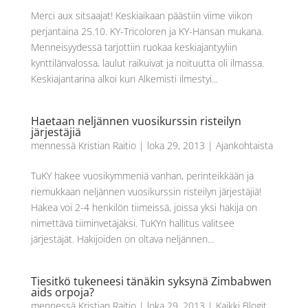
Merci aux sitsaajat! Keskiaikaan päästiin viime viikon
perjantaina 25.10. KY-Tricoloren ja KY-Hansan mukana.
Menneisyydessä tarjottiin ruokaa keskiajantyyliin
kynttilänvalossa, laulut raikuivat ja noituutta oli ilmassa.
Keskiajantarina alkoi kun Alkemisti ilmestyi...
Haetaan neljännen vuosikurssin risteilyn
järjestäjiä
mennessä
Kristian Raitio
|
loka 29, 2013
|
Ajankohtaista
TuKY hakee vuosikymmeniä vanhan, perinteikkään ja
riemukkaan neljännen vuosikurssin risteilyn järjestäjiä!
Hakea voi 2-4 henkilön tiimeissä, joissa yksi hakija on
nimettävä tiiminvetäjäksi. TuKYn hallitus valitsee
järjestäjät. Hakijoiden on oltava neljännen...
Tiesitkö tukeneesi tänäkin syksynä Zimbabwen
aids orpoja?
mennessä
Kristian Raitio
|
loka 29, 2013
|
Kaikki Blogit
,