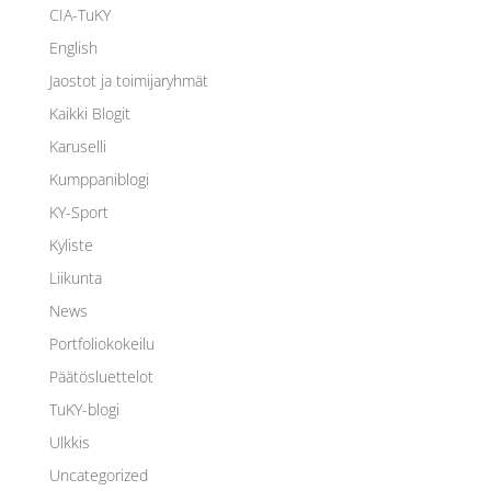
CIA-TuKY
English
Jaostot ja toimijaryhmät
Kaikki Blogit
Karuselli
Kumppaniblogi
KY-Sport
Kyliste
Liikunta
News
Portfoliokokeilu
Päätösluettelot
TuKY-blogi
Ulkkis
Uncategorized