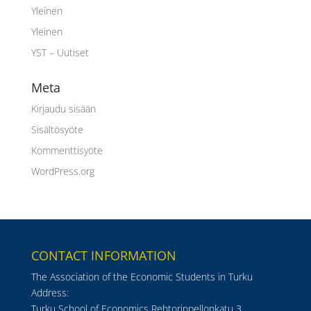
Yleinen
Yleinen
YST – Uutiset
Meta
Kirjaudu sisään
Sisältösyöte
Kommenttisyöte
WordPress.org
CONTACT INFORMATION
The Association of the Economic Students in Turku
Address:
Turku School of Economics Rehtorinpellonkatu 3