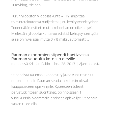
TuKY-blogi
,
Yleinen
Turun yliopiston ylioppilaskunta – TYY lahjoittaa
toimintataloutensa budjetista 0,7% kehitysyhteistyöhön.
Todennäköisesti et, mutta kohdehan on oikein hyvä.
Mielestäni ylioppilaskunta voi edistää kehitysyhteistyötä
ja se on hyvä asia, mutta 0,7% maksuautomaatti...
Rauman ekonomien stipendi haettavissa
Rauman seudulta kotoisin oleville
mennessä
Kristian Raitio
|
loka 28, 2013
|
Ajankohtaista
Stipendistä Rauman Ekonomit ry jakaa vuosittain 500
euron stipendin Rauman seudulta kotoisin olevalle
kauppatieteen opiskelijalle. Kyseeseen tulevat
perustutkintoaan suorittavat, opinnoissaan 1.
vuosikurssia pidemmälle ehtineet opiskelijat. Stipendin
saajan tulee olla...