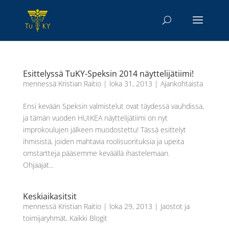
Esittelyssä TuKY-Speksin 2014 näyttelijätiimi!
mennessä
Kristian Raitio
|
loka 31, 2013
|
Ajankohtaista
Ensi kevään Speksin valmistelut ovat täydessä vauhdissa,
ja tämän vuoden HUIKEA näyttelijätiimi on nyt
improkoulujen jälkeen muodostettu! Tässä esittelyt
ihmisistä, joiden mahtavia roolisuorituksia ja upeita
omstartteja pääsemme keväällä ihastelemaan.
Ohjaajat...
Keskiaikasitsit
mennessä
Kristian Raitio
|
loka 29, 2013
|
Jaostot ja
toimijaryhmät
,
Kaikki Blogit