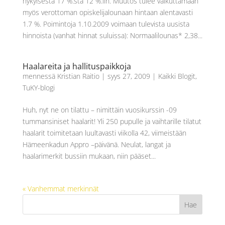
nykyisestä 17 %:sta 12 %:iin. Muutos tulee vaikuttamaan
myös verottoman opiskelijalounaan hintaan alentavasti
1.7 %. Poimintoja 1.10.2009 voimaan tulevista uusista
hinnoista (vanhat hinnat suluissa): Normaalilounas* 2,38...
Haalareita ja hallituspaikkoja
mennessä
Kristian Raitio
|
syys 27, 2009
|
Kaikki Blogit
,
TuKY-blogi
Huh, nyt ne on tilattu – nimittäin vuosikurssin -09
tummansiniset haalarit! Yli 250 pupulle ja vaihtarille tilatut
haalarit toimitetaan luultavasti viikolla 42, viimeistään
Hämeenkadun Appro –päivänä. Neulat, langat ja
haalarimerkit bussiin mukaan, niin pääset...
« Vanhemmat merkinnät