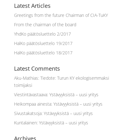
Latest Articles
Greetings from the future Chairman of CIA-TuKY
From the chairman of the board
YhdKo päätösluettelo 2/2017
HalKo päätösluettelo 19/2017
HalKo päätösluettelo 18/2017
Latest Comments
Aku-Mathias
:
Tiedote: Turun KY ekologisemmaksi
toimijaksi
Viestintävastaava
:
Ystävyyksistä – uusi yritys
Heikompaa ainesta
:
Ystävyyksistä – uusi yritys
Sivustakatsoja
:
Ystävyyksistä – uusi yritys
Kuntalainen
:
Ystävyyksistä – uusi yritys
Archives