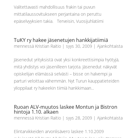
Valitettavasti mahdollisuus frakin tai puvun
mittatilaussovitukseen perjantaina on peruttu
epäselvyyksien takia. Terveisin, Vuosijuhlatiimi
TuKY ry hakee jäsenetujen hankkijatiimiä
mennessä
Kristian Raitio
|
syys 30, 2009
|
Ajankohtaista
Jäsenedut yrityksistä ovat yksi konkreettisimpia hyötyjä,
mitä yhdistys voi jäsenilleen tarjota. Jäsenedut näkyvät
opiskelijan elämässä selvästi – bisse on halvempi ja
parturi veloittaa vähemmän. Nyt Turun kauppatieteiden
ylioppilaat ry hakeekin tiimiä hankkimaan...
Ruoan ALV-muutos laskee Montun ja Bistron
hintoja 1.10. alkaen
mennessä
Kristian Raitio
|
syys 28, 2009
|
Ajankohtaista
Elintarvikkeiden arvonlisävero laskee 1.10.2009