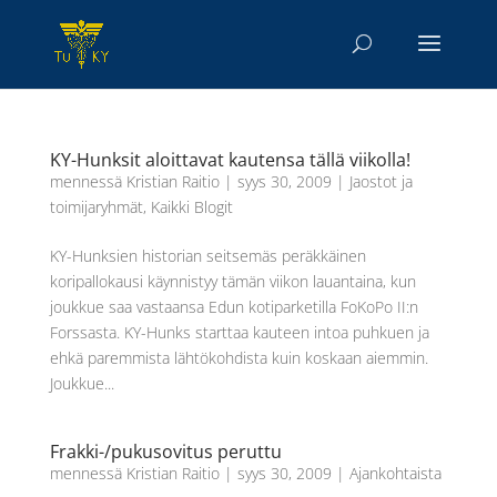
KY-Hunksit aloittavat kautensa tällä viikolla!
mennessä
Kristian Raitio
|
syys 30, 2009
|
Jaostot ja
toimijaryhmät
,
Kaikki Blogit
KY-Hunksien historian seitsemäs peräkkäinen
koripallokausi käynnistyy tämän viikon lauantaina, kun
joukkue saa vastaansa Edun kotiparketilla FoKoPo II:n
Forssasta. KY-Hunks starttaa kauteen intoa puhkuen ja
ehkä paremmista lähtökohdista kuin koskaan aiemmin.
Joukkue...
Frakki-/pukusovitus peruttu
mennessä
Kristian Raitio
|
syys 30, 2009
|
Ajankohtaista