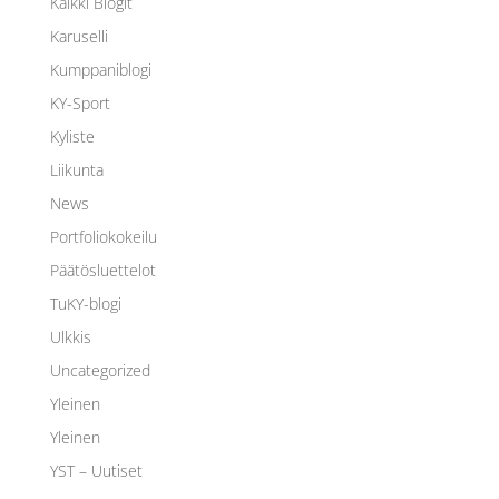
Kaikki Blogit
Karuselli
Kumppaniblogi
KY-Sport
Kyliste
Liikunta
News
Portfoliokokeilu
Päätösluettelot
TuKY-blogi
Ulkkis
Uncategorized
Yleinen
Yleinen
YST – Uutiset