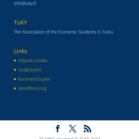
info@tuky.fi
TuKY
The Association of the Economic Students in Turku
Links
Kirjaudu sisään
Sisältösyöte
Kommenttisyöte
WordPress.org
All rights reserved © TuKY 2022