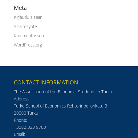
Meta
Kirjaudu sisään
Sisältösyöte
Kommenttisyöte
WordPress.org
CONTACT INFORMATION
The Association of the Economic Students in Turku
Address:
Turku School of Economics Rehtorinpellonkatu 3
20500 Turku
Phone:
+3582 333 9703
Email: