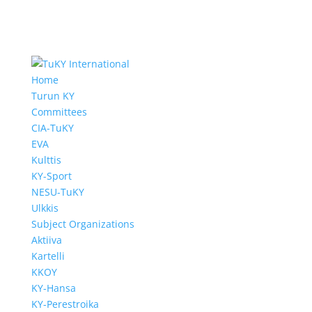
Home
Turun KY
Committees
CIA-TuKY
EVA
Kulttis
KY-Sport
NESU-TuKY
Ulkkis
Subject Organizations
Aktiiva
Kartelli
KKOY
KY-Hansa
KY-Perestroika