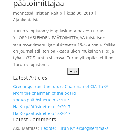
päätoimittajaa
mennessä
Kristian Raitio
|
kesä 30, 2010
|
Ajankohtaista
Turun yliopiston ylioppilaskunta hakee TURUN
YLIOPPILASLEHDEN PÄÄTOIMITTAJAA toistaiseksi
voimassaolevaan työsuhteeseen 19.8. alkaen. Palkka
on journalistiliiton palkkataulukon mukainen (IIb) ja
työaika37,5 tuntia viikossa. Turun ylioppilaslehti on
Turun yliopiston...
Haku:
Latest Articles
Greetings from the future Chairman of CIA-TuKY
From the chairman of the board
YhdKo päätösluettelo 2/2017
HalKo päätösluettelo 19/2017
HalKo päätösluettelo 18/2017
Latest Comments
Aku-Mathias
:
Tiedote: Turun KY ekologisemmaksi