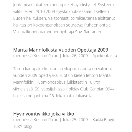
Johtamisen akateeminen opiskelijayhdistys eli Systeemi
valitsi eilen 29.10.2009 syyskokouksessaan itselleen
uuden hallituksen. Välittömästi toimikautensa aloittanut
hallitus on kokoonpanoltaan seuraava: Puheenjohtaja
Ville Valkonen Varapuheenjohtaja Suvi Rantanen...
Marita Mannfolkista Vuoden Opettaja 2009
mennessä
Kristian Raitio
|
loka 26, 2009
|
Ajankohtaista
Turun kauppakorkeakoulun ylioppilaskunta on valinnut
vuoden 2009 opettajaksi ruotsin kielen lehtori Marita
Mannfolkin. Huomionosoitus julkistettiin TuKY:n
viimeisissä, 59. vuosijuhlissa Holiday Club Caribian 994-
hallissa perjantaina 23. lokakuuta. Jokaisella...
Hyvinvointiviikko joka viikko
mennessä
Kristian Raitio
|
loka 25, 2009
|
Kaikki Blogit
,
TuKY-blogi