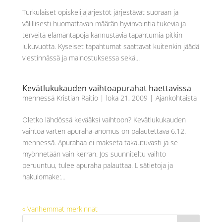
Turkulaiset opiskelijajärjestöt järjestävät suoraan ja
välillisesti huomattavan määrän hyvinvointia tukevia ja
terveitä elämäntapoja kannustavia tapahtumia pitkin
lukuvuotta. Kyseiset tapahtumat saattavat kuitenkin jäädä
viestinnässä ja mainostuksessa sekä...
Kevätlukukauden vaihtoapurahat haettavissa
mennessä
Kristian Raitio
|
loka 21, 2009
|
Ajankohtaista
Oletko lähdössä kevääksi vaihtoon? Kevätlukukauden
vaihtoa varten apuraha-anomus on palautettava 6.12.
mennessä. Apurahaa ei makseta takautuvasti ja se
myönnetään vain kerran. Jos suunniteltu vaihto
peruuntuu, tulee apuraha palauttaa. Lisätietoja ja
hakulomake:...
« Vanhemmat merkinnät