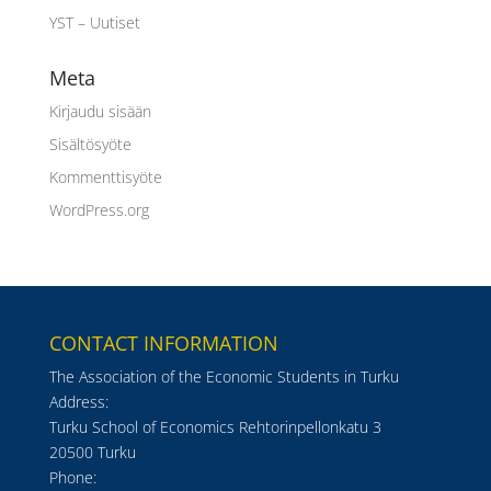
YST – Uutiset
Meta
Kirjaudu sisään
Sisältösyöte
Kommenttisyöte
WordPress.org
CONTACT INFORMATION
The Association of the Economic Students in Turku
Address:
Turku School of Economics Rehtorinpellonkatu 3
20500 Turku
Phone: