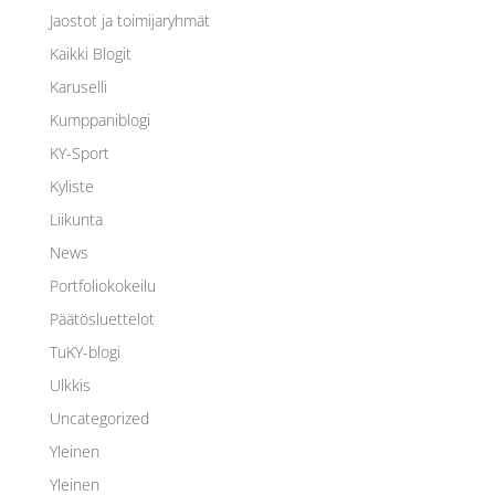
Jaostot ja toimijaryhmät
Kaikki Blogit
Karuselli
Kumppaniblogi
KY-Sport
Kyliste
Liikunta
News
Portfoliokokeilu
Päätösluettelot
TuKY-blogi
Ulkkis
Uncategorized
Yleinen
Yleinen