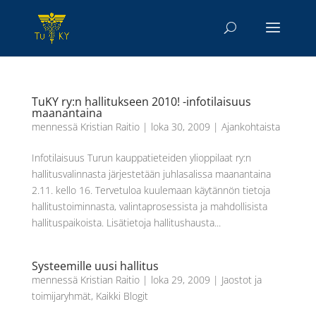
TuKY ry:n hallitukseen 2010! -infotilaisuus
maanantaina
mennessä
Kristian Raitio
|
loka 30, 2009
|
Ajankohtaista
Infotilaisuus Turun kauppatieteiden ylioppilaat ry:n
hallitusvalinnasta järjestetään juhlasalissa maanantaina
2.11. kello 16. Tervetuloa kuulemaan käytännön tietoja
hallitustoiminnasta, valintaprosessista ja mahdollisista
hallituspaikoista. Lisätietoja hallitushausta...
Systeemille uusi hallitus
mennessä
Kristian Raitio
|
loka 29, 2009
|
Jaostot ja
toimijaryhmät
,
Kaikki Blogit