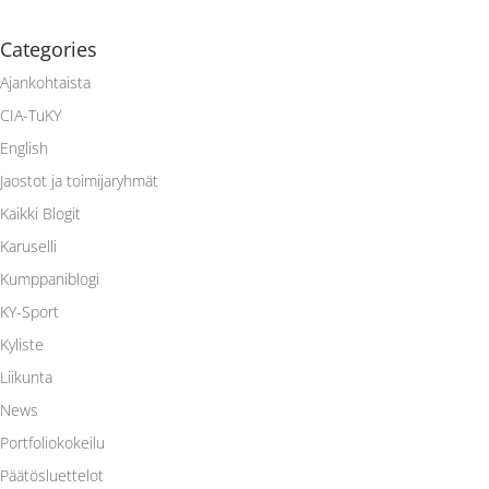
Categories
Ajankohtaista
CIA-TuKY
English
Jaostot ja toimijaryhmät
Kaikki Blogit
Karuselli
Kumppaniblogi
KY-Sport
Kyliste
Liikunta
News
Portfoliokokeilu
Päätösluettelot