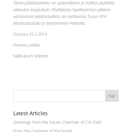
Tämä päätösluettelo on epävirallinen ja hallitus pidättää
oikeuden korjauksiin. Pöytäkirjan hyväksymisen jälkeen
varsinainen päätösluettelo on luettavissa Turun KY:n
ilmoitustaululta ja myöhemmin Patrialta.
Turussa 25.2.2014
Henna Lunkka
hallituksen sihteeri
Latest Articles
Greetings from the future Chairman of CIA-TuKY
From the chairman of the board