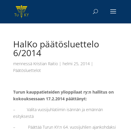
HalKo päätösluettelo
6/2014
mennessä
Kristian Raitio
|
helmi 25, 2014
|
Päätösluettelot
Turun kauppatieteiden ylioppilaat ry:n hallitus on
kokouksessaan 17.2.2014 päättänyt:
– Valita vuosijuhlatiimin isännän ja emännän
esityksestä
– Päättää Turun KY:n 64. vuosijuhlien ajankohdaksi