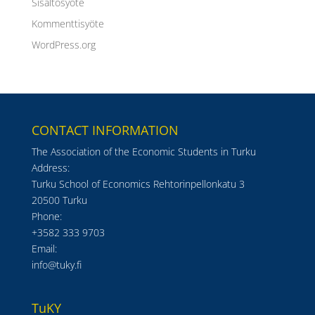
Sisältösyöte
Kommenttisyöte
WordPress.org
CONTACT INFORMATION
The Association of the Economic Students in Turku
Address:
Turku School of Economics Rehtorinpellonkatu 3
20500 Turku
Phone:
+3582 333 9703
Email:
info@tuky.fi
TuKY