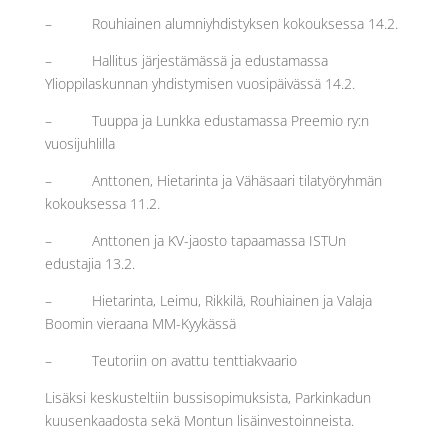
– Rouhiainen alumniyhdistyksen kokouksessa 14.2.
– Hallitus järjestämässä ja edustamassa
Ylioppilaskunnan yhdistymisen vuosipäivässä 14.2.
– Tuuppa ja Lunkka edustamassa Preemio ry:n
vuosijuhlilla
– Anttonen, Hietarinta ja Vähäsaari tilatyöryhmän
kokouksessa 11.2.
– Anttonen ja KV-jaosto tapaamassa ISTUn
edustajia 13.2.
– Hietarinta, Leimu, Rikkilä, Rouhiainen ja Valaja
Boomin vieraana MM-Kyykässä
– Teutoriin on avattu tenttiakvaario
Lisäksi keskusteltiin bussisopimuksista, Parkinkadun
kuusenkaadosta sekä Montun lisäinvestoinneista.