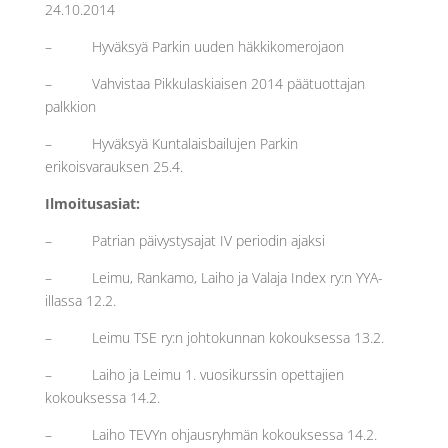
24.10.2014
– Hyväksyä Parkin uuden häkkikomerojaon
– Vahvistaa Pikkulaskiaisen 2014 päätuottajan
palkkion
– Hyväksyä Kuntalaisbailujen Parkin
erikoisvarauksen 25.4.
Ilmoitusasiat:
– Patrian päivystysajat IV periodin ajaksi
– Leimu, Rankamo, Laiho ja Valaja Index ry:n YYA-
illassa 12.2.
– Leimu TSE ry:n johtokunnan kokouksessa 13.2.
– Laiho ja Leimu 1. vuosikurssin opettajien
kokouksessa 14.2.
– Laiho TEVYn ohjausryhmän kokouksessa 14.2.