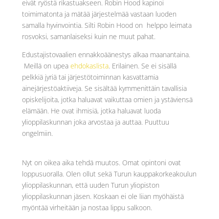
eivät ryöstä rikastuakseen. Robin Hood kapinoi
toimimatonta ja mätää järjestelmää vastaan luoden
samalla hyvinvointia. Silti Robin Hood on helppo leimata
rosvoksi, samanlaiseksi kuin ne muut pahat.
Edustajistovaalien ennakkoäänestys alkaa maanantaina.
Meillä on upea
ehdokaslista
. Erilainen. Se ei sisällä
pelkkiä jyriä tai järjestötoiminnan kasvattamia
ainejärjestöaktiiveja. Se sisältää kymmenittäin tavallisia
opiskelijoita, jotka haluavat vaikuttaa omien ja ystäviensä
elämään. He ovat ihmisiä, jotka haluavat luoda
ylioppilaskunnan joka arvostaa ja auttaa. Puuttuu
ongelmiin.
Nyt on oikea aika tehdä muutos. Omat opintoni ovat
loppusuoralla. Olen ollut sekä Turun kauppakorkeakoulun
ylioppilaskunnan, että uuden Turun yliopiston
ylioppilaskunnan jäsen. Koskaan ei ole liian myöhäistä
myöntää virheitään ja nostaa lippu salkoon.