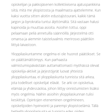
opiskelijan ja pakkojäsenen kollektiivisena ajatuspankkina
siitä, mitä me yliopistosta ja maailmasta ajattelemme. Kun
kaksi vuotta sitten aloitin edustajistourani, kaikki tämä
jargon ja byrokratia tuntui älyttömältä. Sitä vastaan halusi
kapinoida ja muuttaa asioita. Asioihin tottui, oppi
pelaamaan peliä annetuilla säännöillä. Järjestelmä otti
omansa ja aiemmin taisteluvalmis merirosvo päättikin
liittyä laivastoon.
Ylioppilaskuntamme ongelma ei ole huonot päätökset. Se
on päättämättömyys. Kun parhaasta
valmistumispäivästään auttamattomasti myöhässä olevat
opiskelija-aktiivit ja järjestöjyrät luovat yhteistä
ylioppilaskuntaa, ei ylioppilaskunta tunnista sitä arkea,
jota todelliset opiskelijat elävät. Se arki on opiskelua,
elämää ja yhdessäoloa, johon liittyy onnistumisten lisäksi
myös ongelmia. Näihin asioihin ylioppilaskunnan tulisi
keskittyä. Opintojen eteneminen ongelmineen,
opiskelijoiden hyvinvointi ja parempi yliopistoelämä. Tällä
hetkellä ylioppilaskunta ei tunnista edes niiden