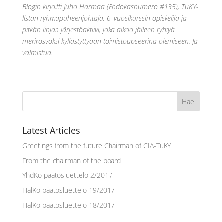
Blogin kirjoitti Juho Harmaa (Ehdokasnumero #135), TuKY-
listan ryhmäpuheenjohtaja, 6. vuosikurssin opiskelija ja
pitkän linjan järjestöaktiivi, joka aikoo jälleen ryhtyä
merirosvoksi kyllästyttyään toimistoupseerina olemiseen. Ja
valmistua.
Latest Articles
Greetings from the future Chairman of CIA-TuKY
From the chairman of the board
YhdKo päätösluettelo 2/2017
HalKo päätösluettelo 19/2017
HalKo päätösluettelo 18/2017