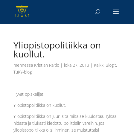
Yliopistopolitiikka on
kuollut.
mennessä
Kristian Raitio
|
loka 27, 2013
|
Kaikki Blogit
,
TuKY-blogi
Hyvät opiskelijat.
Yliopistopolitiikka on kuollut.
Yliopistopolitiikka on juuri sitä miltä se kuulostaa. Tylsää,
hidasta ja tiukasti kiedottu poliittisiin väreihin. Jos
yliopistopolitiikka olisi ihminen, se muistuttaisi