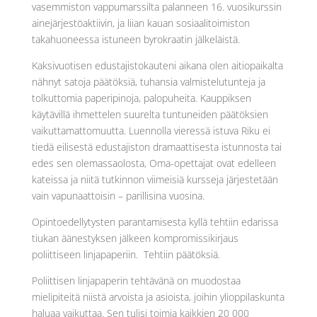
vasemmiston vappumarssilta palanneen 16. vuosikurssin
ainejärjestöaktiivin, ja liian kauan sosiaalitoimiston
takahuoneessa istuneen byrokraatin jälkeläistä.
Kaksivuotisen edustajistokauteni aikana olen aitiopaikalta
nähnyt satoja päätöksiä, tuhansia valmistelutunteja ja
tolkuttomia paperipinoja, palopuheita. Kauppiksen
käytävillä ihmettelen suurelta tuntuneiden päätöksien
vaikuttamattomuutta. Luennolla vieressä istuva Riku ei
tiedä eilisestä edustajiston dramaattisesta istunnosta tai
edes sen olemassaolosta, Oma-opettajat ovat edelleen
kateissa ja niitä tutkinnon viimeisiä kursseja järjestetään
vain vapunaattoisin – parillisina vuosina.
Opintoedellytysten parantamisesta kyllä tehtiin edarissa
tiukan äänestyksen jälkeen kompromissikirjaus
poliittiseen linjapaperiin. Tehtiin päätöksiä.
Poliittisen linjapaperin tehtävänä on muodostaa
mielipiteitä niistä arvoista ja asioista, joihin ylioppilaskunta
haluaa vaikuttaa. Sen tulisi toimia kaikkien 20 000