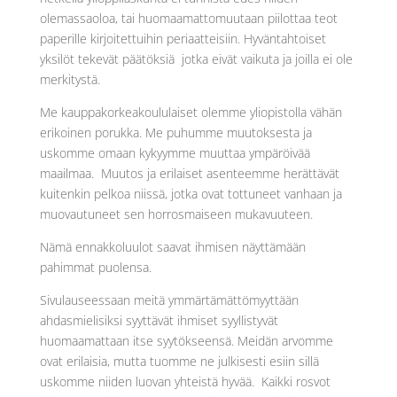
olemassaoloa, tai huomaamattomuutaan piilottaa teot
paperille kirjoitettuihin periaatteisiin. Hyväntahtoiset
yksilöt tekevät päätöksiä jotka eivät vaikuta ja joilla ei ole
merkitystä.
Me kauppakorkeakoululaiset olemme yliopistolla vähän
erikoinen porukka. Me puhumme muutoksesta ja
uskomme omaan kykyymme muuttaa ympäröivää
maailmaa. Muutos ja erilaiset asenteemme herättävät
kuitenkin pelkoa niissä, jotka ovat tottuneet vanhaan ja
muovautuneet sen horrosmaiseen mukavuuteen.
Nämä ennakkoluulot saavat ihmisen näyttämään
pahimmat puolensa.
Sivulauseessaan meitä ymmärtämättömyyttään
ahdasmielisiksi syyttävät ihmiset syyllistyvät
huomaamattaan itse syytökseensä. Meidän arvomme
ovat erilaisia, mutta tuomme ne julkisesti esiin sillä
uskomme niiden luovan yhteistä hyvää. Kaikki rosvot