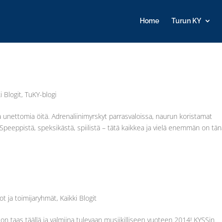
Home
Turun KY
i Blogit
,
TuKY-blogi
a unettomia öitä. Adrenaliinimyrskyt parrasvaloissa, naurun koristamat
eeppistä, speksikästä, spiilistä – tätä kaikkea ja vielä enemmän on tä
ot ja toimijaryhmät
,
Kaikki Blogit
on taas täällä ja valmiina tulevaan musiikilliseen vuoteen 2014! KYSSin