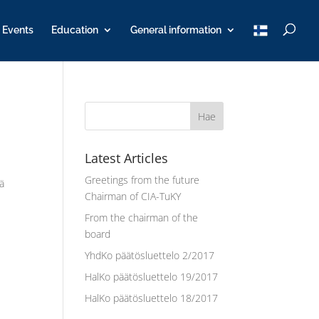
T
Events
Education
General information
u
K
Y
Latest Articles
Greetings from the future
nä
Chairman of CIA-TuKY
From the chairman of the
board
YhdKo päätösluettelo 2/2017
HalKo päätösluettelo 19/2017
HalKo päätösluettelo 18/2017