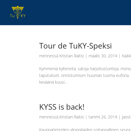
Tour de TuKY-Speksi
mennessä
Kristian Raitio
|
maalis 30, 2014
|
Kaikk
Kymmeniä kyltereitä, satoja harjoitustunteja, moni
taputukset, onnistumisen huuman tuoma euforia. Sp
keväänä kuusi...
KYSS is back!
mennessä
Kristian Raitio
|
tammi 26, 2014
|
Jaost
Kauppatieteiden ylioppilaiden soitannallinen seura 