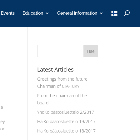
T
Events
Education
General information
u
K
Y
Latest Articles
Greetings from the future
Chairman of CIA-TuKY
From the chairman of the
board
ua
YhdKo päätösluettelo 2/2017
ney-
HalKo päätösluettelo 19/2017
aan
HalKo päätösluettelo 18/2017