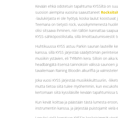
Kevään ehkä odotetuin tapahtuma KYSSiltä on suun
suosion aiempina vuosina saavuttaneet
Rocksitsi
-laulukirjasta ei ole hyötyä, koska laulut koostuvat
Teemana on tietysti rock, vuosikymmenestä huolimatt
olisi sitsaava ihminen, niin tällöin kannattaa saapua
KYSS-sähköpostilistalla, sillä ilmoittautumisviesti
Huhtikuussa KYSS astuu Parkin saunan lauteille ker
kanssa, sillä KYSS järjestää säädyttömän perinte
musiikin ystävien, eli TYRMYn kera. Silloin on aika 
headbängätä itsensä tainnoksiin välissä saunoen ja
tavailemaan Raining Bloodin alkuriffiä ja valmis
Joka vuosi KYSS järjestää musiikkikulttuuriin, -liik
mutta tietoa siitä tulee myöhemmin, kun excukohde 
kertomaan siitä kyssiläisille kevään tapahtumissa t
Kun kevät koittaa ja päästään tästä lumesta eroon
instrumentin kanssa, ja järjestää puistojamit vielä 
Lopuksi vielä kerrataan KYSSin keskeisimmät viest