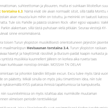
nattoman, suhteettoman ja ylisuuren, mutta ei suinkaan liitoitellun su
t torstaina 6.3
. Nämä eivät ole aivan normaalit sitsit, sillä täällä Monttu 
 jostain aivan muusta kuin mihin on totuttu, ja meininki on taatusti katoss
a. Tule siis Parkille ja päästä sisäinen Rock -alter egosi vapaaksi. Vaik
 Parkin alakertaan, sillä tästä puhutaan vielä pitkään. Seuraa viestejä KY-
t tulevat sinne ensimmäisenä.
a toisen Turun yliopiston musiikillisesti orientoituneen järjestön jäsent
isen maailmanlopun
Hevisaunan torstaina 3.4.
Turun yliopiston raskaan
kaivaa hävetyt ja hävyttömät rässiliivit ja Burzum-paidat kaapin nurkasta ja
 syntistä musiikkia kuunnellen! Jälleen on korkea aika ruveta taas
telemaan kurkkuaan nonstop-örinään. MOSSAA TAI DELAA!
etoimintaan tai johonkin bändiin liittyvän excun. Excu tulee myös tänä vuo
on päätetty. Mikäli sinulla on myös joku timanttinen idea, niin tule
ai nykäisemällä KYSS-paitaisia ihmisiä tapahtumissa tai kampuksella.
, niin suunnitelmissa on myös istahtaa alas nurmikolle muutaman
ennen viimeisen periodin tenttiviikkoja!
intäkanavat, joissa läsnäolemalla saat ensimmäisenä tiedon tapahtumista