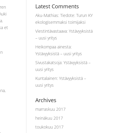
Latest Comments
uren
Auki
Aku-Mathias
:
Tiedote: Turun KY
a.
ekologisemmaksi toimijaksi
ka et
Viestintävastaava
:
Ystävyyksistä
– uusi yritys
Heikompaa ainesta
:
en
Ystävyyksistä – uusi yritys
Sivustakatsoja
:
Ystävyyksistä –
uusi yritys
Kuntalainen
:
Ystävyyksistä –
uusi yritys
nna,
Archives
marraskuu 2017
heinäkuu 2017
toukokuu 2017
.