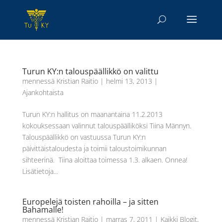
Turun KY:n talouspäällikkö on valittu
mennessä
Kristian Raitio
|
helmi 13, 2013
|
Ajankohtaista
Turun KY:n hallitus on maanantaina 11.2.2013
kokouksessaan valinnut talouspäälliköksi Tiina Männyn.
Talouspäällikkö on vastuussa Turun KY:n
päivittäistaloudesta ja toimii taloustoimikunnan
sihteerinä. Tiina aloittaa toimessa 1.3. alkaen. Onnea!
Lisätietoja...
Europelejä toisten rahoilla – ja sitten
Bahamalle!
mennessä
Kristian Raitio
|
marras 7, 2011
|
Kaikki Blogit
,