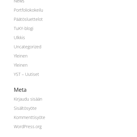
News
Portfoliokokeilu
Päätösluettelot
TuKY-blogi
Ulkkis
Uncategorized
Yleinen
Yleinen
YST – Uutiset
Meta
Kirjaudu sisään
Sisältösyöte
Kommenttisyöte
WordPress.org