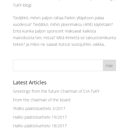
TuKY-blogi
Tiedätkö, miten paljon rahaa Parkin ylläpitoon palaa
vuodessa? Tiedätkö, mihin jäsenmaksu (40€) käytetään?
Entä kuinka paljon sponsorit maksavat kaikista
mainoksista ties missä? Mitä ihmettä se taloustoimikunta
tekee? Ja miksi ne saavat kutsut vuosijuhliin, vaikka...
Latest Articles
Greetings from the future Chairman of CIA-TuKY
From the chairman of the board
YhdKo päätösluettelo 2/2017
HalKo päätösluettelo 19/2017
HalKo päätösluettelo 18/2017