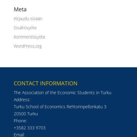
Meta
Kirjaudu sisään
Sisältösyöte
Kommenttisyöte
WordPress.org
CONTACT INFORMATION
The Association of the Economic Students in Turku
Address:
Turku School of Economics Rehtorinpellonkatu 3
20500 Turku
Phone:
+3582 333 9703
Email: