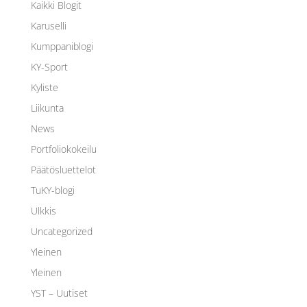
Kaikki Blogit
Karuselli
Kumppaniblogi
KY-Sport
Kyliste
Liikunta
News
Portfoliokokeilu
Päätösluettelot
TuKY-blogi
Ulkkis
Uncategorized
Yleinen
Yleinen
YST – Uutiset