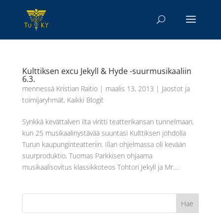
Kulttiksen excu Jekyll & Hyde -suurmusikaaliin
6.3.
mennessä
Kristian Raitio
|
maalis 13, 2013
|
Jaostot ja
toimijaryhmät
,
Kaikki Blogit
Synkkä kevättalven ilta viritti teatterikansan tunnelmaan,
kun 25 musikaalinystävää suuntasi Kulttiksen johdolla
Turun kaupunginteatteriin. Illan ohjelmassa oli kevään
suurproduktio, Tuomas Parkkisen ohjaama
musikaalisovitus klassikkoteos Tohtori Jekyll ja Mr....