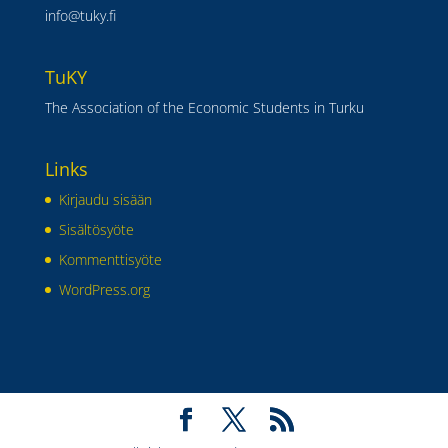
info@tuky.fi
TuKY
The Association of the Economic Students in Turku
Links
Kirjaudu sisään
Sisältösyöte
Kommenttisyöte
WordPress.org