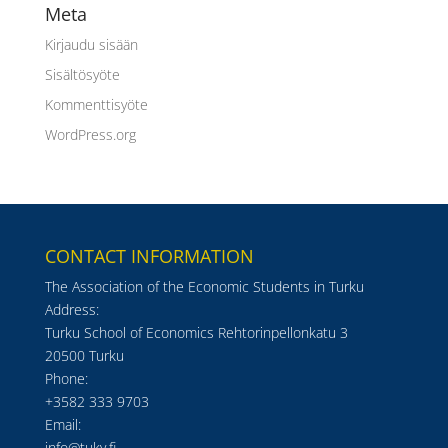
Meta
Kirjaudu sisään
Sisältösyöte
Kommenttisyöte
WordPress.org
CONTACT INFORMATION
The Association of the Economic Students in Turku
Address:
Turku School of Economics Rehtorinpellonkatu 3
20500 Turku
Phone:
+3582 333 9703
Email:
info@tuky.fi