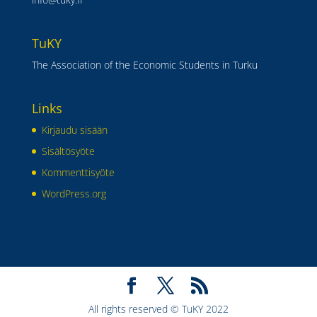
TuKY
The Association of the Economic Students in Turku
Links
Kirjaudu sisään
Sisältösyöte
Kommenttisyöte
WordPress.org
All rights reserved © TuKY 2022