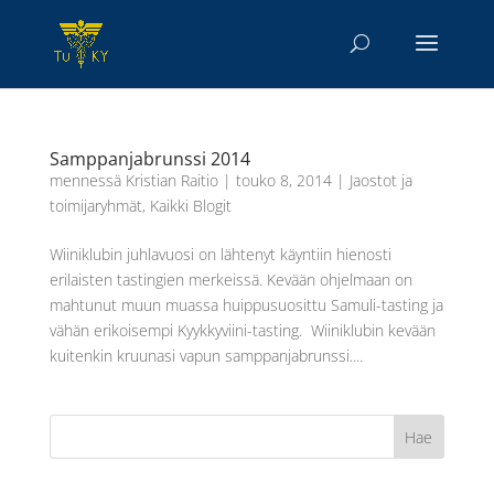
Samppanjabrunssi 2014
mennessä
Kristian Raitio
|
touko 8, 2014
|
Jaostot ja
toimijaryhmät
,
Kaikki Blogit
Wiiniklubin juhlavuosi on lähtenyt käyntiin hienosti
erilaisten tastingien merkeissä. Kevään ohjelmaan on
mahtunut muun muassa huippusuosittu Samuli-tasting ja
vähän erikoisempi Kyykkyviini-tasting. Wiiniklubin kevään
kuitenkin kruunasi vapun samppanjabrunssi....