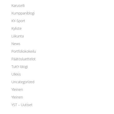
Karuselli
Kumppaniblogi
KY-Sport
Kyliste
Liikunta
News
Portfoliokokeilu
Päätösluettelot
TuKY-blogi
Ulkkis
Uncategorized
Yleinen
Yleinen
YST – Uutiset