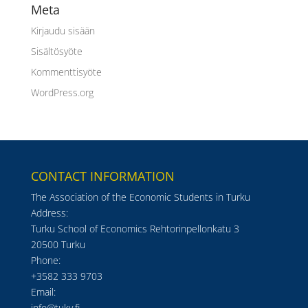
Meta
Kirjaudu sisään
Sisältösyöte
Kommenttisyöte
WordPress.org
CONTACT INFORMATION
The Association of the Economic Students in Turku
Address:
Turku School of Economics Rehtorinpellonkatu 3
20500 Turku
Phone:
+3582 333 9703
Email:
info@tuky.fi