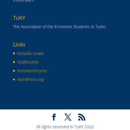
TuKY
The Association of the Economic Students in Turku
Links
Kirjaudu sisään
Sisältösyöte
Kommenttisyöte
WordPress.org
All rights reserved © TuKY 2022