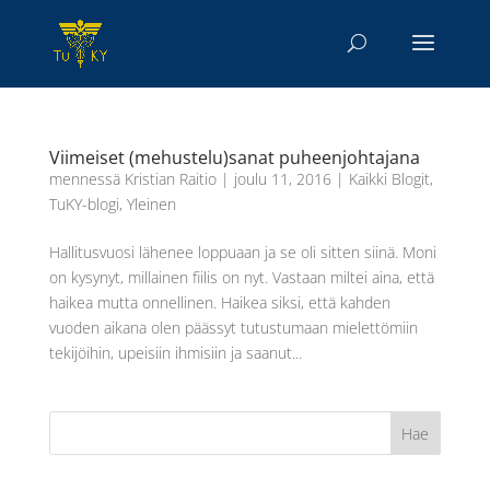
Viimeiset (mehustelu)sanat puheenjohtajana
mennessä
Kristian Raitio
|
joulu 11, 2016
|
Kaikki Blogit
,
TuKY-blogi
,
Yleinen
Hallitusvuosi lähenee loppuaan ja se oli sitten siinä. Moni
on kysynyt, millainen fiilis on nyt. Vastaan miltei aina, että
haikea mutta onnellinen. Haikea siksi, että kahden
vuoden aikana olen päässyt tutustumaan mielettömiin
tekijöihin, upeisiin ihmisiin ja saanut...