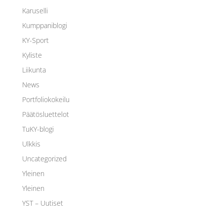
Karuselli
Kumppaniblogi
KY-Sport
Kyliste
Liikunta
News
Portfoliokokeilu
Päätösluettelot
TuKY-blogi
Ulkkis
Uncategorized
Yleinen
Yleinen
YST – Uutiset