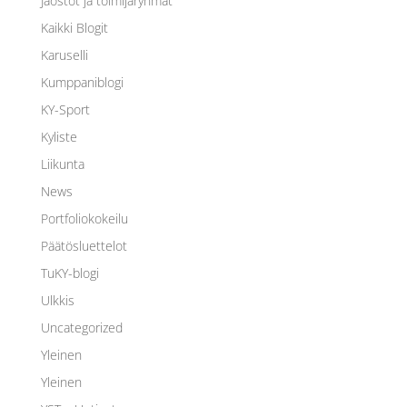
Jaostot ja toimijaryhmät
Kaikki Blogit
Karuselli
Kumppaniblogi
KY-Sport
Kyliste
Liikunta
News
Portfoliokokeilu
Päätösluettelot
TuKY-blogi
Ulkkis
Uncategorized
Yleinen
Yleinen