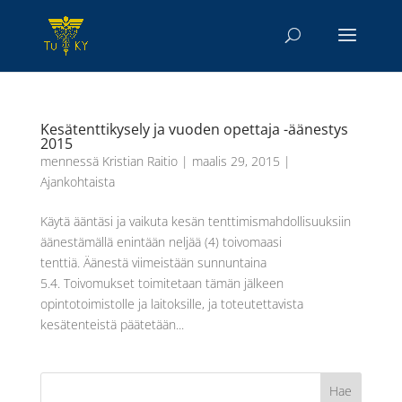
Kesätenttikysely ja vuoden opettaja -äänestys
2015
mennessä
Kristian Raitio
|
maalis 29, 2015
|
Ajankohtaista
Käytä ääntäsi ja vaikuta kesän tenttimismahdollisuuksiin
äänestämällä enintään neljää (4) toivomaasi
tenttiä. Äänestä viimeistään sunnuntaina
5.4. Toivomukset toimitetaan tämän jälkeen
opintotoimistolle ja laitoksille, ja toteutettavista
kesätenteistä päätetään...