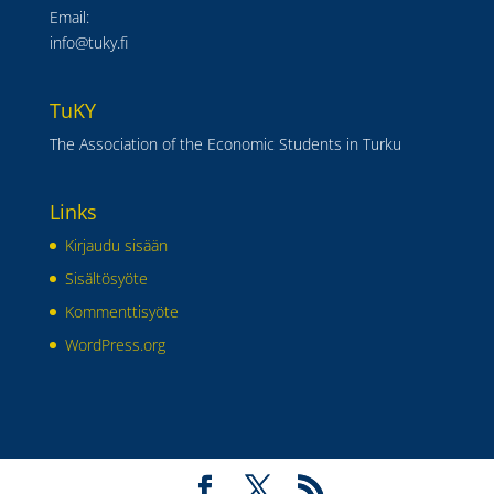
Email:
info@tuky.fi
TuKY
The Association of the Economic Students in Turku
Links
Kirjaudu sisään
Sisältösyöte
Kommenttisyöte
WordPress.org