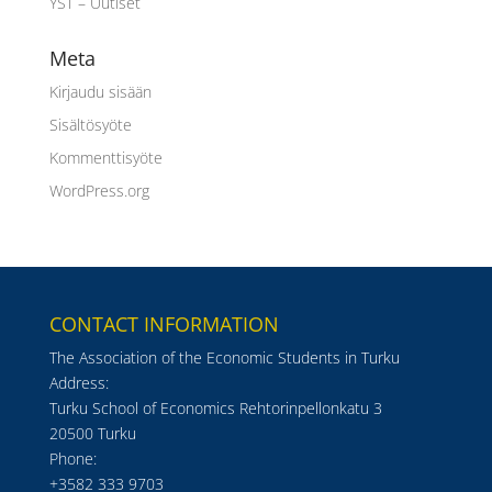
YST – Uutiset
Meta
Kirjaudu sisään
Sisältösyöte
Kommenttisyöte
WordPress.org
CONTACT INFORMATION
The Association of the Economic Students in Turku
Address:
Turku School of Economics Rehtorinpellonkatu 3
20500 Turku
Phone:
+3582 333 9703