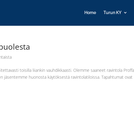
Home
Turun KY
puolesta
htaista
litettavasti toisilla liiankin vauhdikkaasti. Olemme saaneet ravintola Proff
iden jäsentemme huonosta käytöksestä ravintolatiloissa. Tapahtumat ovat