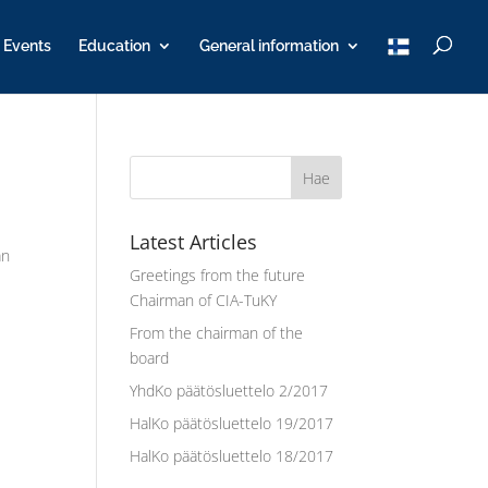
T
Events
Education
General information
u
K
Y
Latest Articles
an
Greetings from the future
Chairman of CIA-TuKY
From the chairman of the
board
YhdKo päätösluettelo 2/2017
HalKo päätösluettelo 19/2017
HalKo päätösluettelo 18/2017