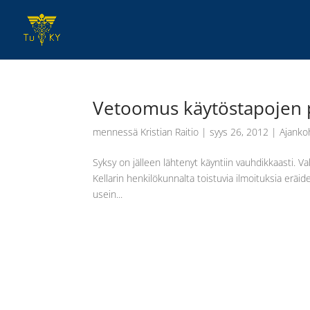
Vetoomus käytöstapojen 
mennessä
Kristian Raitio
|
syys 26, 2012
|
Ajanko
Syksy on jälleen lähtenyt käyntiin vauhdikkaasti. Va
Kellarin henkilökunnalta toistuvia ilmoituksia erä
usein...