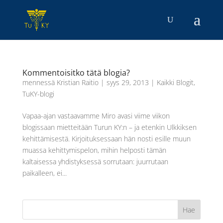
Kommentoisitko tätä blogia?
mennessä
Kristian Raitio
|
syys 29, 2013
|
Kaikki Blogit
,
TuKY-blogi
Vapaa-ajan vastaavamme Miro avasi viime viikon
blogissaan mietteitään Turun KY:n – ja etenkin Ulkkiksen
kehittämisestä. Kirjoituksessaan hän nosti esille muun
muassa kehittymispelon, mihin helposti tämän
kaltaisessa yhdistyksessä sorrutaan: juurrutaan
paikalleen, ei...