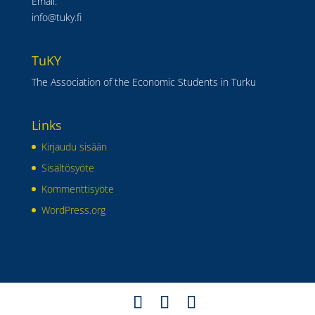
Email:
info@tuky.fi
TuKY
The Association of the Economic Students in Turku
Links
Kirjaudu sisään
Sisältösyöte
Kommenttisyöte
WordPress.org