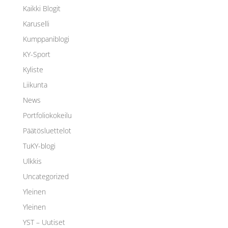
Kaikki Blogit
Karuselli
Kumppaniblogi
KY-Sport
Kyliste
Liikunta
News
Portfoliokokeilu
Päätösluettelot
TuKY-blogi
Ulkkis
Uncategorized
Yleinen
Yleinen
YST – Uutiset