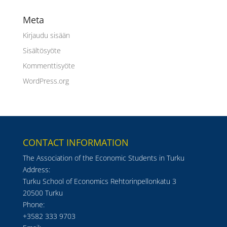
Meta
Kirjaudu sisään
Sisältösyöte
Kommenttisyöte
WordPress.org
CONTACT INFORMATION
The Association of the Economic Students in Turku
Address:
Turku School of Economics Rehtorinpellonkatu 3
20500 Turku
Phone:
+3582 333 9703