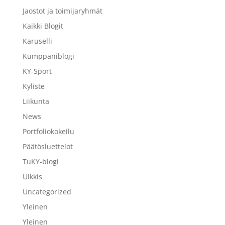
Jaostot ja toimijaryhmät
Kaikki Blogit
Karuselli
Kumppaniblogi
KY-Sport
Kyliste
Liikunta
News
Portfoliokokeilu
Päätösluettelot
TuKY-blogi
Ulkkis
Uncategorized
Yleinen
Yleinen