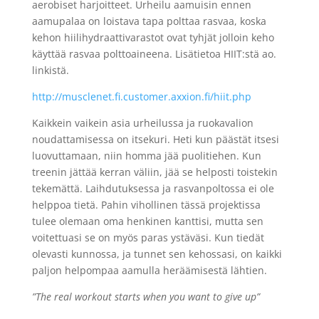
aerobiset harjoitteet. Urheilu aamuisin ennen
aamupalaa on loistava tapa polttaa rasvaa, koska
kehon hiilihydraattivarastot ovat tyhjät jolloin keho
käyttää rasvaa polttoaineena. Lisätietoa HIIT:stä ao.
linkistä.
http://musclenet.fi.customer.axxion.fi/hiit.php
Kaikkein vaikein asia urheilussa ja ruokavalion
noudattamisessa on itsekuri. Heti kun päästät itsesi
luovuttamaan, niin homma jää puolitiehen. Kun
treenin jättää kerran väliin, jää se helposti toistekin
tekemättä. Laihdutuksessa ja rasvanpoltossa ei ole
helppoa tietä. Pahin vihollinen tässä projektissa
tulee olemaan oma henkinen kanttisi, mutta sen
voitettuasi se on myös paras ystäväsi. Kun tiedät
olevasti kunnossa, ja tunnet sen kehossasi, on kaikki
paljon helpompaa aamulla heräämisestä lähtien.
”The real workout starts when you want to give up”