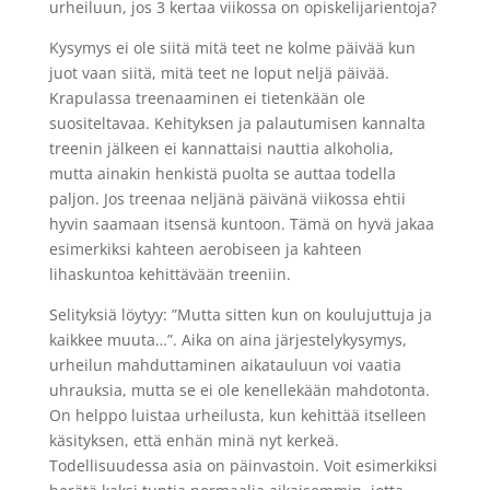
urheiluun, jos 3 kertaa viikossa on opiskelijarientoja?
Kysymys ei ole siitä mitä teet ne kolme päivää kun
juot vaan siitä, mitä teet ne loput neljä päivää.
Krapulassa treenaaminen ei tietenkään ole
suositeltavaa. Kehityksen ja palautumisen kannalta
treenin jälkeen ei kannattaisi nauttia alkoholia,
mutta ainakin henkistä puolta se auttaa todella
paljon. Jos treenaa neljänä päivänä viikossa ehtii
hyvin saamaan itsensä kuntoon. Tämä on hyvä jakaa
esimerkiksi kahteen aerobiseen ja kahteen
lihaskuntoa kehittävään treeniin.
Selityksiä löytyy: ”Mutta sitten kun on koulujuttuja ja
kaikkee muuta…”. Aika on aina järjestelykysymys,
urheilun mahduttaminen aikatauluun voi vaatia
uhrauksia, mutta se ei ole kenellekään mahdotonta.
On helppo luistaa urheilusta, kun kehittää itselleen
käsityksen, että enhän minä nyt kerkeä.
Todellisuudessa asia on päinvastoin. Voit esimerkiksi