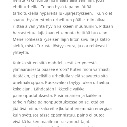
herätä kaksi tuntia normaalia aikaisemmin, jotta
ehdit urheilla. Toinen hyvä tapa on jättää
tarkoituksella hypäreitä lukujärjestykseen. Kun olet
saanut hyvän rytmin urheiluun päälle, niin aikaa
riittää aivan yhtä hyvin kaikkeen muuhunkin. Pitkään
harrastettua lajiakaan ei kannata heittää hukkaan.
Mene rohkeasti kyseisen lajin liiton sivuille ja katso
sieltä, mistä Turusta löytyy seura, ja ota rohkeasti
yhteyttä.
Kuinka sitten siitä mahdollisesti kertyneestä
ylimääräisestä pääsee eroon? Kuten moni varmasti
tietääkin, ei pelkällä urheilulla vielä saavuteta sitä
unelmakroppaa. Ruokavalion täytyy tukea urheilua
koko ajan. Lähdetään liikkeelle vaikka
painonpudotuksesta. Ensimmäinen ja kaikkein
tärkein fakta painonpudotuksessa on se, että on
jäätävä miinuskaloreille (kulutat enemmän energiaa
kuin syöt). Jos tässä epäonnistuu, paino ei putoa,
eivätkä kaiken maailman rasvanpolttajat,