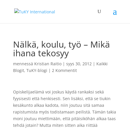
Nälkä, koulu, työ – Mikä
ihana tekosyy
mennessä
Kristian Raitio
|
syys 30, 2012
|
Kaikki
Blogit
,
TuKY-blogi
|
2 Kommentit
Opiskelijaelämä voi joskus käydä rankaksi sekä
fyysisesti että henkisesti. Sen lisäksi, että se tiukin
kesäkunto alkaa kadota, niin joutuu sitä samaa
rapistumista myös todistamaan peilistä. Tämän takia
moni joutuu miettimään, että pitäisiköhän alkaa taas
tehdä jotain? Mutta miten sitten aika riittää