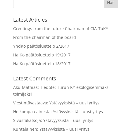
Latest Articles
Greetings from the future Chairman of CIA-TuKY
From the chairman of the board
YhdKo päätösluettelo 2/2017
HalKo päätösluettelo 19/2017
HalKo päätösluettelo 18/2017
Latest Comments
Aku-Mathias
:
Tiedote: Turun KY ekologisemmaksi
toimijaksi
Viestintävastaava
:
Ystävyyksistä – uusi yritys
Heikompaa ainesta
:
Ystävyyksistä – uusi yritys
Sivustakatsoja
:
Ystävyyksistä – uusi yritys
Kuntalainen
:
Ystävyyksistä – uusi yritys