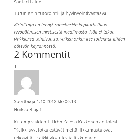
Santeri Laine
Turun KY:n tutorointi- ja hyvinvointivastaava
Kirjoittaja on
tehnyt
comebackin kilpaurheiluun
ryyppäämisen mystisestä maailmasta. Hän ei takaa
vinkkiensä toimivuutta, vaikka onkin itse todennut niiden
pätevän käytännössä.
2 Kommentit
Sporttaaja
1.10.2012 klo 00:18
Huikea Blogi!
Kuten presidentti Urho Kaleva Kekkonenkin totesi:
”Kaikki syyt jotka estävät meitä liikkumasta ovat
tekosyitä”. Kaikki ylös ulos ja liikkumaan!