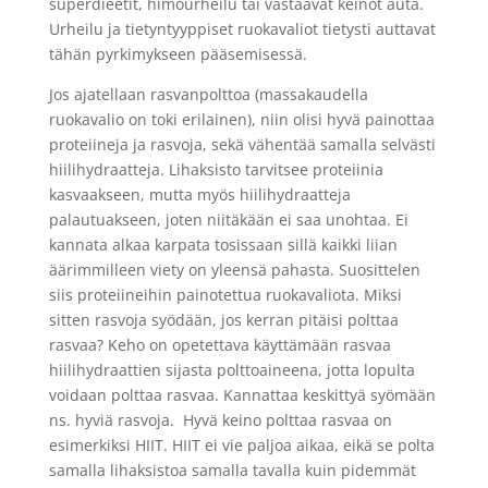
superdieetit, himourheilu tai vastaavat keinot auta.
Urheilu ja tietyntyyppiset ruokavaliot tietysti auttavat
tähän pyrkimykseen pääsemisessä.
Jos ajatellaan rasvanpolttoa (massakaudella
ruokavalio on toki erilainen), niin olisi hyvä painottaa
proteiineja ja rasvoja, sekä vähentää samalla selvästi
hiilihydraatteja. Lihaksisto tarvitsee proteiinia
kasvaakseen, mutta myös hiilihydraatteja
palautuakseen, joten niitäkään ei saa unohtaa. Ei
kannata alkaa karpata tosissaan sillä kaikki liian
äärimmilleen viety on yleensä pahasta. Suosittelen
siis proteiineihin painotettua ruokavaliota. Miksi
sitten rasvoja syödään, jos kerran pitäisi polttaa
rasvaa? Keho on opetettava käyttämään rasvaa
hiilihydraattien sijasta polttoaineena, jotta lopulta
voidaan polttaa rasvaa. Kannattaa keskittyä syömään
ns. hyviä rasvoja. Hyvä keino polttaa rasvaa on
esimerkiksi HIIT. HIIT ei vie paljoa aikaa, eikä se polta
samalla lihaksistoa samalla tavalla kuin pidemmät