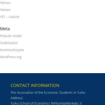
Yleinen
Yleinen
YST – Uutiset
Meta
Kirjaudu sisään
Sisältösyöte
Kommenttisyöte
WordPress.org
CONTACT INFORMATION
The Association of the Economic Students in Turku
Address:
Turku School of Economics Rehtorinpellonkatu 3