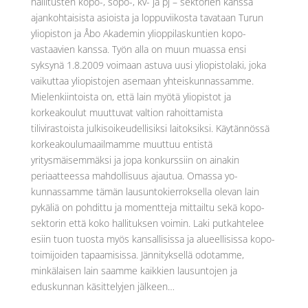
hallitusten kopo-, sopo-, kv- ja pj – sektorien kanssa
ajankohtaisista asioista ja loppuviikosta tavataan Turun
yliopiston ja Åbo Akademin ylioppilaskuntien kopo-
vastaavien kanssa. Työn alla on muun muassa ensi
syksynä 1.8.2009 voimaan astuva uusi yliopistolaki, joka
vaikuttaa yliopistojen asemaan yhteiskunnassamme.
Mielenkiintoista on, että lain myötä yliopistot ja
korkeakoulut muuttuvat valtion rahoittamista
tilivirastoista julkisoikeudellisiksi laitoksiksi. Käytännössä
korkeakoulumaailmamme muuttuu entistä
yritysmäisemmäksi ja jopa konkurssiin on ainakin
periaatteessa mahdollisuus ajautua. Omassa yo-
kunnassamme tämän lausuntokierroksella olevan lain
pykäliä on pohdittu ja momentteja mittailtu sekä kopo-
sektorin että koko hallituksen voimin. Laki putkahtelee
esiin tuon tuosta myös kansallisissa ja alueellisissa kopo-
toimijoiden tapaamisissa. Jännityksellä odotamme,
minkälaisen lain saamme kaikkien lausuntojen ja
eduskunnan käsittelyjen jälkeen…