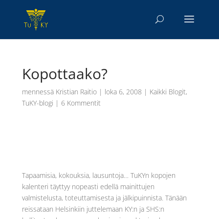
Kopottaako?
mennessä
Kristian Raitio
|
loka 6, 2008
|
Kaikki Blogit
,
TuKY-blogi
|
6 Kommentit
Tapaamisia, kokouksia, lausuntoja… TuKYn kopojen
kalenteri täyttyy nopeasti edellä mainittujen
valmistelusta, toteuttamisesta ja jälkipuinnista. Tänään
reissataan Helsinkiin juttelemaan KY:n ja SHS:n