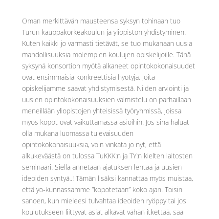
Oman merkittävän mausteensa syksyn tohinaan tuo
Turun kauppakorkeakoulun ja yliopiston yhdistyminen.
Kuten kaikki jo varmasti tietävät, se tuo mukanaan uusia
mahdollisuuksia molempien koulujen opiskelijoille. Tänä
syksynä konsortion myötä alkaneet opintokokonaisuudet
ovat ensimmäisiä konkreettisia hyötyjä, joita
opiskelijamme saavat yhdistymisestä. Niiden arviointi ja
uusien opintokokonaisuuksien valmistelu on parhaillaan
meneillään yliopistojen yhteisissä työryhmissä, joissa
myös kopot ovat vaikuttamassa asioihin. Jos sinä haluat
olla mukana luomassa tulevaisuuden
opintokokonaisuuksia, voin vinkata jo nyt, että
alkukeväästä on tulossa TuKKK:n ja TY:n kielten laitosten
seminaari. Siellä annetaan ajatuksen lentää ja uusien
ideoiden syntyä..! Tämän lisäksi kannattaa myös muistaa,
että yo-kunnassamme ”kopotetaan” koko ajan. Toisin
sanoen, kun mieleesi tulvahtaa ideoiden ryöppy tai jos
koulutukseen liittyvät asiat alkavat vähän itkettää, saa