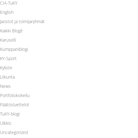
CIA-TuKY
English
Jaostot ja toimijaryhmät
Kaikki Blogit
Karuselli
Kumppaniblogi
KY-Sport
Kyliste
Liikunta
News
Portfoliokokeilu
Päätösluettelot
TuKY-blogi
Ulkkis
Uncategorized