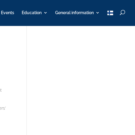
T
Events
Education
General information
u
K
Y
at
ers’