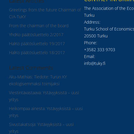
Latest Articles
The Association of the Ec
Greetings from the future Chairman of
Turku
CIA-TuKY
Address:
From the chairman of the board
Turku School of Economics
YhdKo päätösluettelo 2/2017
20500 Turku
Phone:
HalKo päätösluettelo 19/2017
+3582 333 9703
HalKo päätösluettelo 18/2017
Email:
info@tuky.fi
Latest Comments
Aku-Mathias
:
Tiedote: Turun KY
ekologisemmaksi toimijaksi
Viestintävastaava
:
Ystävyyksistä – uusi
yritys
Heikompaa ainesta
:
Ystävyyksistä – uusi
yritys
Sivustakatsoja
:
Ystävyyksistä – uusi
yritys