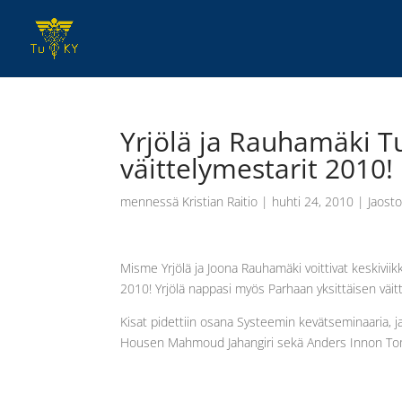
Yrjölä ja Rauhamäki 
väittelymestarit 2010!
mennessä
Kristian Raitio
|
huhti 24, 2010
|
Jaosto
Misme Yrjölä ja Joona Rauhamäki voittivat keskivi
2010! Yrjölä nappasi myös Parhaan yksittäisen väittel
Kisat pidettiin osana Systeemin kevätseminaaria, ja v
Housen Mahmoud Jahangiri sekä Anders Innon Tomi