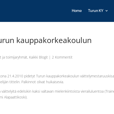
Home
Turun KY
Turun kauppakorkeakoulun
t ja toimijaryhmät
,
Kaikki Blogit
|
2 Kommentit
ikkona 21.4.2010 pidetyt Turun kauppakorkeakoulun väittelymestaruuskis
ijän tittelin. Palkinnot olivat huikaisevia.
äittelyitä edelsikin kaksi valtavan mielenkiintoista vierailuluentoa (Train
 Alapaattikoski).