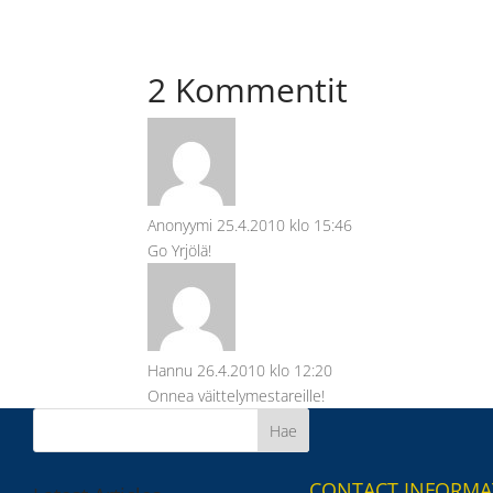
2 Kommentit
Anonyymi
25.4.2010 klo 15:46
Go Yrjölä!
Hannu
26.4.2010 klo 12:20
Onnea väittelymestareille!
CONTACT INFORMA