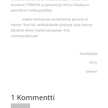
ansaitusti TYRMY:lle ja parasörisijä nettosi kilpailusta
paketillisen kurkkupastilleja.
Vaikka Hevisaunaa seuranneena aamuna oli
hieman “hevi”olo, verkkokalvoille pinttynyt kuva Alaston
Bändistä virkisti mieltä kokopäivän. Ensi
vuonnauudestaan!
AnnaNiittylä
KYSS
Sihteeri
1 Kommentti