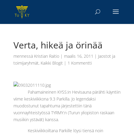
Verta, hikeä ja örinää
mennessä
Kristian Raitio
|
maalis 16, 2011
|
Jaostot ja
toimijaryhmät
,
Kaikki Blogit
|
1 Kommentti
Pahamaineinen KYSS:in Hevisauna pärähti käyntiin
viime keskiviikkona 9.3 Parkilla. Jo legendaksi
muodostunut tapahtuma järjestettiin tänä
vuonnayhteistyössä TYRMY:n (Turun yliopiston raskaan
musiikin ystävät) kanssa.
Keskiviikkoiltana Parkille löysi tiensä noin