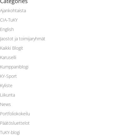
Categories
Ajankohtaista
CIA-TuKY
English
Jaostot ja toimijaryhmät
Kaikki Blogit
Karuselli
Kumppaniblogi
KY-Sport
Kyliste
Liikunta
News
Portfoliokokeilu
Päätösluettelot
TuKY-blogi