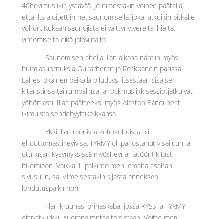
40hevimusiikin ystävää. Jo nimestäkin voinee päätellä,
että ilta aloitettiin hetisaunomisella, joka jatkuikin pitkälle
yöhön. Kukaan saunojista ei välttynytvereltä, hieltä,
vihtomiselta eikä jaloviinalta.
Saunomisen ohella illan aikana nähtiin myös
huimiasuorituksia Guitarheron ja Rockbandin parissa.
Lähes jokainen paikalla ollutlöysi itsestään sisäisen
kitaristinsa tai rumpalinsa ja rockmusiikkisessiotjatkuivat
yöhön asti. Illan päätteeksi myös Alaston Bändi heitti
ikimuistoisendebyyttikeikkansa..
Yksi illan monista kohokohdista oli
ehdottomastihevivisa. TYRMY oli panostanut visailuun ja
otti kisan kysymyksissä myöshevi-amatöörit kiltisti
huomioon. Vaikka 1. palkinto meni omalta osaltani
sivusuun, sai viimeisestäkin sijasta onnekseni
lohdutuspalkinnon.
Illan kruunasi örinäskaba, jossa KYSS ja TYRMY
ottivatkurkku suorana mittaa toisistaan. Voitto meni