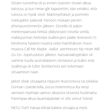
Sitsien tunnelma oli jo ennen toastien shown alkua
katossa, ja kun Helan går kajautettiin, kävi selväksi, että
tulossa on hyvät sitsit. Mattimyöhäiset ja pommiin
nukkujatkin pääsivät menoon mukaan pienen
yhteispunishmentin jälkeen. Sitseillä oli paljon
mieleenpainuvia hetkiä: yllätystoasti toisella setillä,
mallasjuoman heittelyä osallistujien päälle ilmeisesti (?)
kiitoksena hyvästä ruuasta sekä mainittakoon muun
muassa Call Me Maybe –bailut perinteisen My Heart Will
Go On –lopetusbiisin jälkeen. Kansainvälisyyttäkin oli:
saimme kuulla australialaisen sitsilaulun ja lisäksi eräs
osallistuja oli tullut Skotlannista asti kokemaan
sitsaamisen taian.
Jatkot olivat sitsaajasta riippuen Ruisrockissa tai jokilaiva
Donnan Lovedeckillä, joissa molemmissa ilta venyi
varmasti myöhään aamun aikasista sitseistä huolimatta.
Parempaa alkua lauantaipäivään ei olisi voinut toivoa!
NESU-TuKY haluaa kiittää kaikkia sitsaajia ja myös