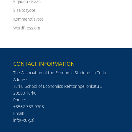
Kirjaudu sisään
Sisältösyöte
Kommenttisyöte
WordPress.org
CONTACT INFORMATION
The Association of the Economic Students in Turku
Address:
Turku School of Economics Rehtorinpellonkatu 3
20500 Turku
Phone:
+3582 333 9703
Email:
info@tuky.fi