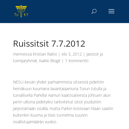
Ruissitsit 7.7.2012
mennessä
Kristian Raitio
|
elo 3, 2012
|
Jaostot ja
toimijaryhmät
,
Kaikki Blogit
|
1 Kommentti
NESU-kesän yhdet parhaimmista sitseistä pidettiin
heinäkuun kuumana lauantaiaamuna Turun tutulla ja
turvallisella Parkilla! Aamun kaatosateesta johtuen alun
perin ulkona pidetyiksi tarkoitetut sitsit jouduttiin
järjestämään sisällä, mutta Parkin kosteaan tilaan saatiin
kuitenkin kuuma ja tiivis tunnelma suuren
osallistujamäärän vuoksi.