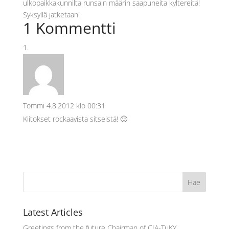
ulkopaikkakunnilta runsain määrin saapuneita kyltereitä!
Syksyllä jatketaan!
1 Kommentti
Tommi
4.8.2012 klo 00:31
Kiitokset rockaavista sitseistä! 🙂
Latest Articles
Greetings from the future Chairman of CIA-TuKY