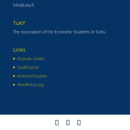
info@tuky.fi
TuKY
The Association of the Economic Students in Turku
Links
Kirjaudu sisään
Sisältösyöte
Kommenttisyöte
WordPress.org