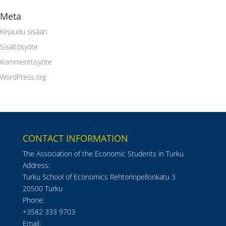
Meta
Kirjaudu sisään
Sisältösyöte
Kommenttisyöte
WordPress.org
CONTACT INFORMATION
The Association of the Economic Students in Turku
Address:
Turku School of Economics Rehtorinpellonkatu 3
20500 Turku
Phone:
+3582 333 9703
Email: