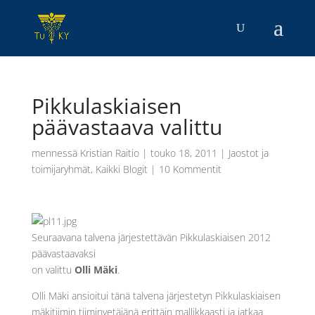
Pikkulaskiaisen
päävastaava valittu
mennessä
Kristian Raitio
|
touko 18, 2011
|
Jaostot ja
toimijaryhmät
,
Kaikki Blogit
|
10 Kommentit
Seuraavana talvena järjestettävän Pikkulaskiaisen 2012
päävastaavaksi
on valittu
Olli Mäki
.
Olli Mäki ansioitui tänä talvena järjestetyn Pikkulaskiaisen
mäkitiimin tiiminvetäjänä erittäin mallikkaasti ja jatkaa