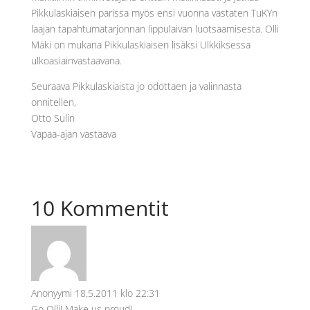
Pikkulaskiaisen parissa myös ensi vuonna vastaten TuKYn
laajan tapahtumatarjonnan lippulaivan luotsaamisesta. Olli
Mäki on mukana Pikkulaskiaisen lisäksi Ulkkiksessa
ulkoasiainvastaavana.
Seuraava Pikkulaskiaista jo odottaen ja valinnasta
onnitellen,
Otto Sulin
Vapaa-ajan vastaava
10 Kommentit
Anonyymi
18.5.2011 klo 22:31
Go Olli! Make us proud!