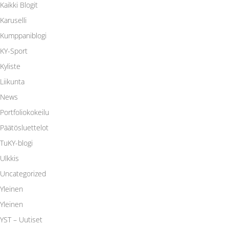
Kaikki Blogit
Karuselli
Kumppaniblogi
KY-Sport
Kyliste
Liikunta
News
Portfoliokokeilu
Päätösluettelot
TuKY-blogi
Ulkkis
Uncategorized
Yleinen
Yleinen
YST – Uutiset