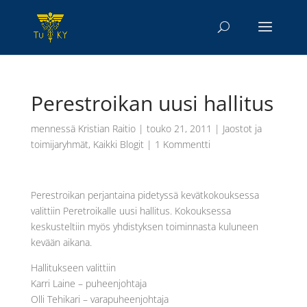
Perestroikan uusi hallitus
mennessä
Kristian Raitio
|
touko 21, 2011
|
Jaostot ja
toimijaryhmät
,
Kaikki Blogit
|
1 Kommentti
Perestroikan perjantaina pidetyssä kevätkokouksessa
valittiin Peretroikalle uusi hallitus. Kokouksessa
keskusteltiin myös yhdistyksen toiminnasta kuluneen
kevään aikana.
Hallitukseen valittiin
Karri Laine – puheenjohtaja
Olli Tehikari – varapuheenjohtaja