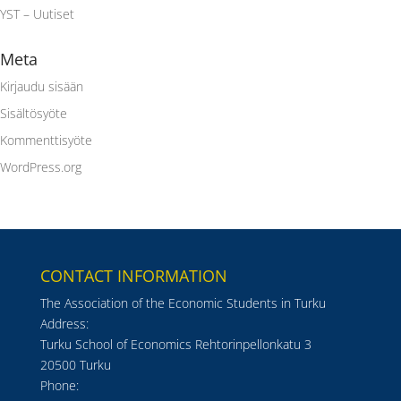
YST – Uutiset
Meta
Kirjaudu sisään
Sisältösyöte
Kommenttisyöte
WordPress.org
CONTACT INFORMATION
The Association of the Economic Students in Turku
Address:
Turku School of Economics Rehtorinpellonkatu 3
20500 Turku
Phone: