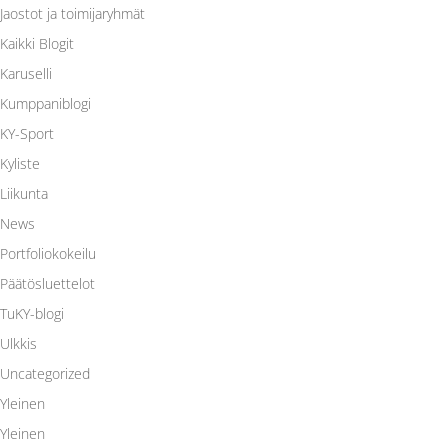
Jaostot ja toimijaryhmät
Kaikki Blogit
Karuselli
Kumppaniblogi
KY-Sport
Kyliste
Liikunta
News
Portfoliokokeilu
Päätösluettelot
TuKY-blogi
Ulkkis
Uncategorized
Yleinen
Yleinen