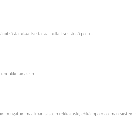
ä pitkästä aikaa. Ne taitaa luulla itsestänsä paljo…
tti-peukku ainaskin
iin bongattiin maailman siistein rekkakuski, ehkä jopa maailman siistein 