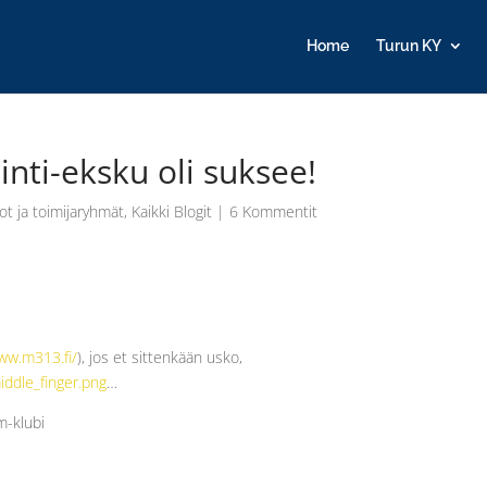
Home
Turun KY
nti-eksku oli suksee!
ot ja toimijaryhmät
,
Kaikki Blogit
|
6 Kommentit
www.m313.fi/
), jos et sittenkään usko,
iddle_finger.png
…
m-klubi