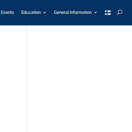
T
Events
Education
General information
u
K
Y