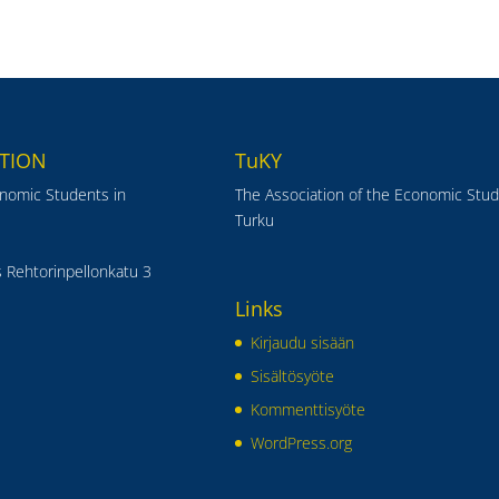
TION
TuKY
onomic Students in
The Association of the Economic Stud
Turku
 Rehtorinpellonkatu 3
Links
Kirjaudu sisään
Sisältösyöte
Kommenttisyöte
WordPress.org