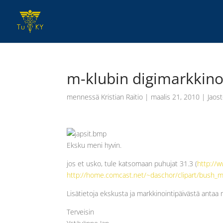
m-klubin digimarkkinoi
mennessä
Kristian Raitio
|
maalis 21, 2010
|
Jaost
Eksku meni hyvin.
jos et usko, tule katsomaan puhujat 31.3 (
http://
http://home.comcast.net/~daschor/clipart/bush_m
Lisätietoja ekskusta ja markkinointipäivästä antaa 
Terveisin