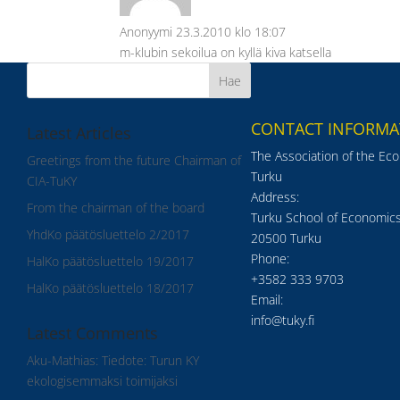
Anonyymi
23.3.2010 klo 18:07
m-klubin sekoilua on kyllä kiva katsella
CONTACT INFORMA
Latest Articles
The Association of the Ec
Greetings from the future Chairman of
Turku
CIA-TuKY
Address:
From the chairman of the board
Turku School of Economics
YhdKo päätösluettelo 2/2017
20500 Turku
Phone:
HalKo päätösluettelo 19/2017
+3582 333 9703
HalKo päätösluettelo 18/2017
Email:
info@tuky.fi
Latest Comments
Aku-Mathias
:
Tiedote: Turun KY
ekologisemmaksi toimijaksi