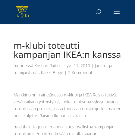
m-klubi toteutti
kampanjan IKEA:n kanssa
mennessä
Kristian Raitio
|
syys 11, 2010
|
Jaostot ja
toimijaryhmät
,
Kaikki Blogit
|
2 Kommentit
Markkinoinnin ainejärjestö m-klubi ja IKEA Raisio tekivät
kesän aikana yhteistyötä, jonka tuloksena syksyn aikana
toteutetaan projekti, jossa tarjotaan opiskelijoille ilmainen
bussikuljetus Raision Ikeaan ja takaisin.
m-klubille tarjoutui mahdollisuus osallistua kampanjan
toteuttamiseen viime kevään exculta saadun