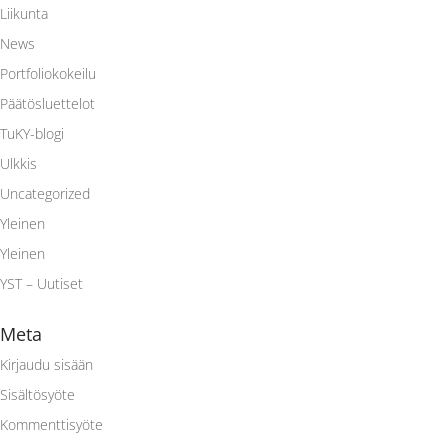
Liikunta
News
Portfoliokokeilu
Päätösluettelot
TuKY-blogi
Ulkkis
Uncategorized
Yleinen
Yleinen
YST – Uutiset
Meta
Kirjaudu sisään
Sisältösyöte
Kommenttisyöte