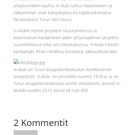
yrityskontaktin kautta. m-klubi tarttui haasteeseen ja
näkyvimmän osan kampanjasta voi käydä katomassa
facebookista: Turun IKEA-bussi.
m-klubin motiivi projektiin sitoutumisessa oli
kokemuksen kerääminen aidon yritysmaailman projektin
suunnittelussa sekä sen toteutuksessa. m-klubi toteutti
kampanjan, ilman rahallista korvausta, rakkaudesta lajiin.
m-klubi on Turun kauppakorkeakoulun markkinoinnin
ainejärjestö. m-klubi on perustettu vuonna 1978 ja se on
Turun kauppakorkeakoulun vanhin ainejärjestö. Jäseniä m-
klubilla vuoden 2010 alussa oli noin 400.
2 Kommentit