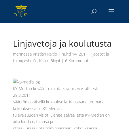
Linjavetoja ja koulutusta
mennessä
Kristian Raitio
|
huhti 14, 2011
|
Jaostot ja
toimijaryhmät
,
Kaikki Blogit
|
6 Kommentit
KY-Median kevään toiminta käynnistyi virallisesti
29.3.2011
sääntömääräisellä kokouksella. Kantavana teemana
kokouksessa oli KY-Median
tulevaisuuden visiot. Lienee selvää, että KY-Median on
aika luoda nahkansa ja
ottaa uusi suunta toiminnassaan. Kokouksessa