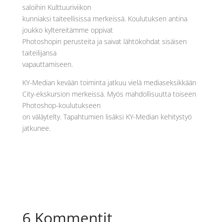
saloihin Kulttuuriviikon
kunniaksi taiteellisissa merkeissä. Koulutuksen antina
joukko kyltereitämme oppivat
Photoshopin perusteita ja saivat lähtökohdat sisäisen
taiteilijansa
vapauttamiseen.
KY-Median kevään toiminta jatkuu vielä mediaseksikkään
City-ekskursion merkeissä. Myös mahdollisuutta toiseen
Photoshop-koulutukseen
on väläytelty. Tapahtumien lisäksi KY-Median kehitystyö
jatkunee.
6 Kommentit