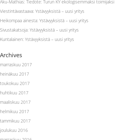
Aku-Mathias
:
Tiedote: Turun KY ekologisemmaksi toimijaksi
Viestintävastaava
:
Ystävyyksistä – uusi yritys
Heikompaa ainesta
:
Ystävyyksistä – uusi yritys
Sivustakatsoja
:
Ystävyyksistä – uusi yritys
Kuntalainen
:
Ystävyyksistä – uusi yritys
Archives
marraskuu 2017
heinäkuu 2017
toukokuu 2017
huhtikuu 2017
maaliskuu 2017
helmikuu 2017
tammikuu 2017
joulukuu 2016
marraskuu 2016