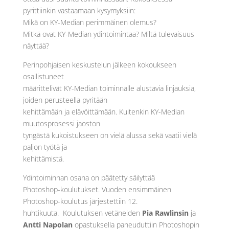
pyrittiinkin vastaamaan kysymyksiin:
Mikä on KY-Median perimmäinen olemus?
Mitkä ovat KY-Median ydintoimintaa? Miltä tulevaisuus
näyttää?
Perinpohjaisen keskustelun jälkeen kokoukseen
osallistuneet
määrittelivät KY-Median toiminnalle alustavia linjauksia,
joiden perusteella pyritään
kehittämään ja elävöittämään. Kuitenkin KY-Median
muutosprosessi jaoston
tyngästä kukoistukseen on vielä alussa sekä vaatii vielä
paljon työtä ja
kehittämistä.
Ydintoiminnan osana on päätetty säilyttää
Photoshop-koulutukset. Vuoden ensimmäinen
Photoshop-koulutus järjestettiin 12.
huhtikuuta. Koulutuksen vetäneiden
Pia Rawlinsin
ja
Antti Napolan
opastuksella paneuduttiin Photoshopin