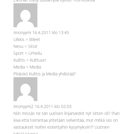
Anonyymi
16.4.2011 klo 13:45
Ulkkis = Bileet
Nesu = Sitsit
Sport = Urheilu
Kulttis = Kulttuuri
Media = Media
Pitäiskö Kulttis ja Media yhdistää?
Anonyymi2
16.4.2011 klo 02:03
Niin missäs ne tän uutisen linjanvedot nyt sitten oli? Ihan
kiva että toimintaa yritetään selventää, mut mitkä siis on
vastaukset noihin esitettyihin kysymyksiin?! Uutinen
tyhjää täynnä…