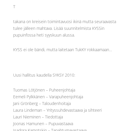
T
takana on kreisein toimintavuosi ikinä mutta seuraavasta
tulee jälleen mahtava. Lisää suunnitelmista KYSSin
pupuinfossa heti syyskuun alussa.
KYSS ei ole bändi, mutta laitetaan TukKY rokkaamaan…
Uusi hallitus kaudella SYKSY 2010:
Tuomas Lötjönen – Puheenjohtaja
Eemeli Pylkkänen – Varapuheenjohtaja
Jani Grönberg – Taloudenhoitaja
Laura Lindeman – Yrityssuhdevastaava ja sihteeri
Lauri Nieminen – Tiedottaja
Joonas Hamunen – Pupuvastaava
Isadora Kamotskin – Tapahtumavastaava