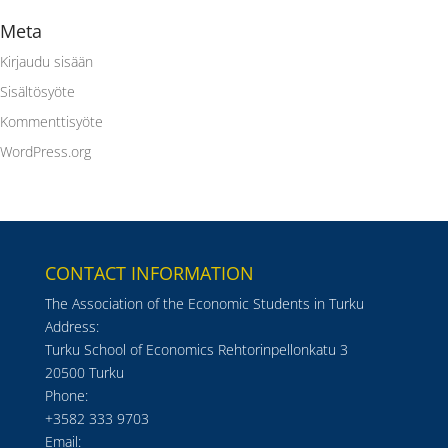
Meta
Kirjaudu sisään
Sisältösyöte
Kommenttisyöte
WordPress.org
CONTACT INFORMATION
The Association of the Economic Students in Turku
Address:
Turku School of Economics Rehtorinpellonkatu 3
20500 Turku
Phone:
+3582 333 9703
Email: