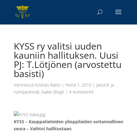
KYSS ry valitsi uuden
kauniin hallituksen. Uusi
PJ: T.Lötjönen (arvostettu
basisti)
mennessä
Kristian Raitio
|
heinä 1, 2010
|
Jaostot ja
toimijaryhmät
,
Kaikki Blogit
|
4 Kommentit
KYSS – Kauppatieteiden ylioppilaiden soitannallinen
seura – Vaihtoi hallitustaan.