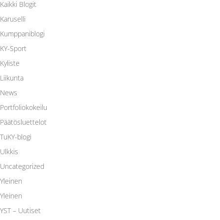
Kaikki Blogit
Karuselli
Kumppaniblogi
KY-Sport
Kyliste
Liikunta
News
Portfoliokokeilu
Päätösluettelot
TuKY-blogi
Ulkkis
Uncategorized
Yleinen
Yleinen
YST – Uutiset