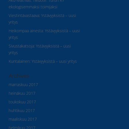
Aku-Mathias
:
Tiedote: Turun KY
ekologisemmaksi toimijaksi
Viestintävastaava
:
Ystävyyksistä – uusi
yritys
Heikompaa ainesta
:
Ystävyyksistä – uusi
yritys
Sivustakatsoja
:
Ystävyyksistä – uusi
yritys
Kuntalainen
:
Ystävyyksistä – uusi yritys
Archives
marraskuu 2017
heinäkuu 2017
toukokuu 2017
huhtikuu 2017
maaliskuu 2017
helmikuu 2017