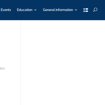
T
Events
Education
General information
u
K
Y
oden