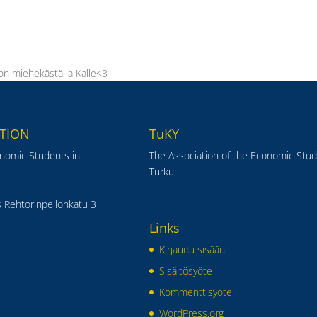
 on miehekästä ja Kalle<3
TION
TuKY
onomic Students in
The Association of the Economic Stud
Turku
 Rehtorinpellonkatu 3
Links
Kirjaudu sisään
Sisältösyöte
Kommenttisyöte
WordPress.org