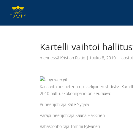
Kartelli vaihtoi hallitu
mennessä
Kristian Raitio
|
touko 8, 2010
|
Jaosto
Kansantaloustieteen opiskelijoiden yhdistys Kartel
2010 hallituskokoonpano on seuraava:
Puheenjohtaja Kalle Syrjälä
Varapuheenjohtaja Saana Häkkinen
Rahastonhoitaja Tommi Pylvänen