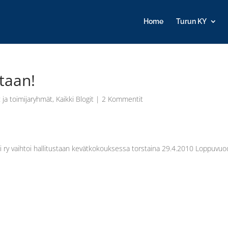
Home
Turun KY
staan!
t ja toimijaryhmät
,
Kaikki Blogit
|
2 Kommentit
li ry vaihtoi hallitustaan kevätkokouksessa torstaina 29.4.2010 Loppuvu