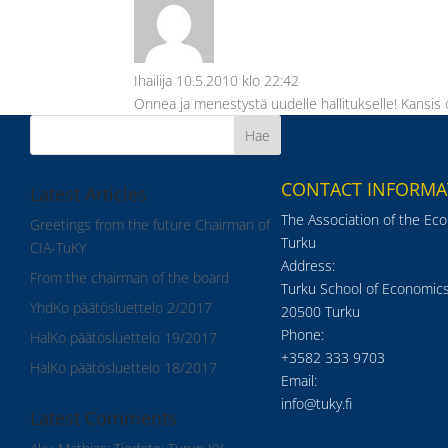
Ihailija
10.5.2010 klo 22:42
Onnea ja menestystä uudelle hallitukselle! Kansis
CONTACT INFORMA
Latest Articles
The Association of the Ec
Greetings from the future Chairman of
Turku
CIA-TuKY
Address:
From the chairman of the board
Turku School of Economics
YhdKo päätösluettelo 2/2017
20500 Turku
Phone:
HalKo päätösluettelo 19/2017
+3582 333 9703
HalKo päätösluettelo 18/2017
Email:
info@tuky.fi
Latest Comments