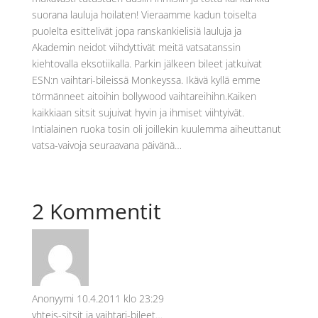
suorana lauluja hoilaten! Vieraamme kadun toiselta
puolelta esittelivät jopa ranskankielisiä lauluja ja
Akademin neidot viihdyttivät meitä vatsatanssin
kiehtovalla eksotiikalla. Parkin jälkeen bileet jatkuivat
ESN:n vaihtari-bileissä Monkeyssa. Ikävä kyllä emme
törmänneet aitoihin bollywood vaihtareihihn.Kaiken
kaikkiaan sitsit sujuivat hyvin ja ihmiset viihtyivät.
Intialainen ruoka tosin oli joillekin kuulemma aiheuttanut
vatsa-vaivoja seuraavana päivänä…
2 Kommentit
Anonyymi
10.4.2011 klo 23:29
yhteis-sitsit ja vaihtari-bileet…