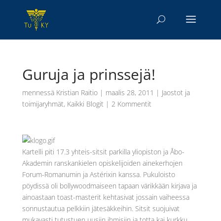
Guruja ja prinssejä!
mennessä
Kristian Raitio
|
maalis 28, 2011
|
Jaostot ja
toimijaryhmät
,
Kaikki Blogit
|
2 Kommentit
Kartelli piti 17.3 yhteis-sitsit parkilla yliopiston ja Åbo-
Akademin ranskankielen opiskelijoiden ainekerhojen
Forum-Romanumin ja Astérixin kanssa. Pukuloisto
pöydissä oli bollywoodmaiseen tapaan värikkään kirjava ja
ainoastaan toast-masterit kehtasivat jossain vaiheessa
sonnustautua pelkkiin jätesäkkeihin. Sitsit suojuivat
mukavasti tutustuen uusiin ihmisiin ja totta kai kurkku