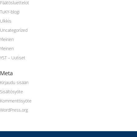
Päätösluettelot
TuKY-blogi
Ulkkis
Uncategorized
Yleinen
Yleinen
YST – Uutiset
Meta
Kirjaudu sisään
Sisältösyöte
Kommenttisyöte
WordPress.org