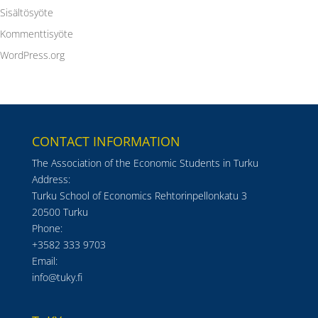
Sisältösyöte
Kommenttisyöte
WordPress.org
CONTACT INFORMATION
The Association of the Economic Students in Turku
Address:
Turku School of Economics Rehtorinpellonkatu 3
20500 Turku
Phone:
+3582 333 9703
Email:
info@tuky.fi