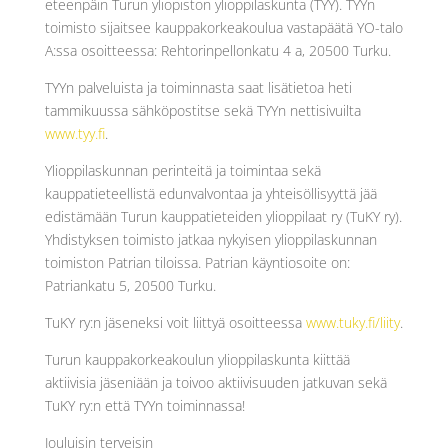
eteenpäin Turun yliopiston ylioppilaskunta (TYY). TYYn
toimisto sijaitsee kauppakorkeakoulua vastapäätä YO-talo
A:ssa osoitteessa: Rehtorinpellonkatu 4 a, 20500 Turku.
TYYn palveluista ja toiminnasta saat lisätietoa heti
tammikuussa sähköpostitse sekä TYYn nettisivuilta
www.tyy.fi
.
Ylioppilaskunnan perinteitä ja toimintaa sekä
kauppatieteellistä edunvalvontaa ja yhteisöllisyyttä jää
edistämään Turun kauppatieteiden ylioppilaat ry (TuKY ry).
Yhdistyksen toimisto jatkaa nykyisen ylioppilaskunnan
toimiston Patrian tiloissa. Patrian käyntiosoite on:
Patriankatu 5, 20500 Turku.
TuKY ry:n jäseneksi voit liittyä osoitteessa
www.tuky.fi/liity
.
Turun kauppakorkeakoulun ylioppilaskunta kiittää
aktiivisia jäseniään ja toivoo aktiivisuuden jatkuvan sekä
TuKY ry:n että TYYn toiminnassa!
Jouluisin terveisin