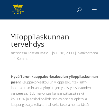
Ylioppilaskunnan
tervehdys
mennessä
Kristian Raitio
|
joulu 18, 2009
|
Ajankohtaista
|
1 Kommentti
Hyvä Turun kauppakorkeakoulun ylioppilaskunnan
jäsen!
Kauppakorkeakoulun ylioppilaskunta (TuKY)
lopettaa toimintansa yliopistojen yhdistyessä vuoden
vaihteessa. Edunvalvontaa kansainvälisissä sekä
koulutus- ja sosiaalipoliittisissa asioissa yliopistolla,
kaupungissa ja valtakunnallisella tasolla hoitaa tästä