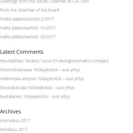
Greetings from the future Chairman of CIA-TuKY
From the chairman of the board
YhdKo päätösluettelo 2/2017
HalKo päätösluettelo 19/2017
HalKo päätösluettelo 18/2017
Latest Comments
Aku-Mathias
:
Tiedote: Turun KY ekologisemmaksi toimijaksi
Viestintävastaava
:
Ystävyyksistä – uusi yritys
Heikompaa ainesta
:
Ystävyyksistä – uusi yritys
Sivustakatsoja
:
Ystävyyksistä – uusi yritys
Kuntalainen
:
Ystävyyksistä – uusi yritys
Archives
marraskuu 2017
heinäkuu 2017