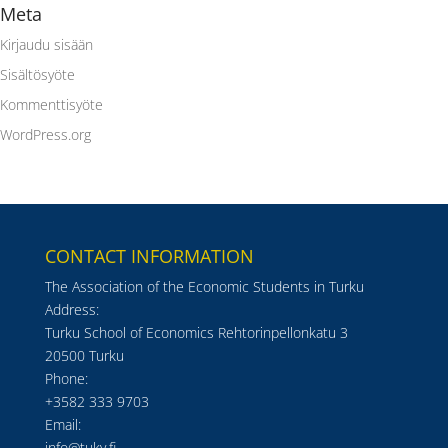
Meta
Kirjaudu sisään
Sisältösyöte
Kommenttisyöte
WordPress.org
CONTACT INFORMATION
The Association of the Economic Students in Turku
Address:
Turku School of Economics Rehtorinpellonkatu 3
20500 Turku
Phone:
+3582 333 9703
Email:
info@tuky.fi