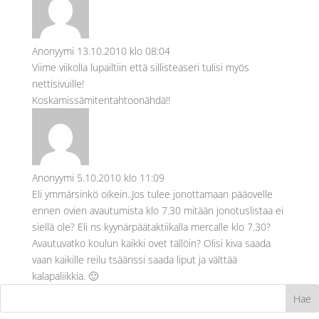
Anonyymi
13.10.2010 klo 08:04
Viime viikolla lupailtiin että sillisteaseri tulisi myös
nettisivuille!
Koskamissämitentahtoonähdä!!
Anonyymi
5.10.2010 klo 11:09
Eli ymmärsinkö oikein..Jos tulee jonottamaan pääovelle
ennen ovien avautumista klo 7.30 mitään jonotuslistaa ei
siellä ole? Eli ns kyynärpäätaktiikalla mercalle klo 7.30?
Avautuvatko koulun kaikki ovet tällöin? Olisi kiva saada
vaan kaikille reilu tsäänssi saada liput ja välttää
kalapaliikkia. 🙂