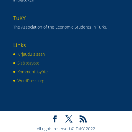
TuKY
The Association of the Economic Students in Turku
Links
Kirjaudu sisään
Sisältösyöte
Kommenttisyöte
WordPress.org
All rights reserved © TuKY 2022