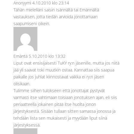
Anonyymi
4.10.2010 klo 23:14
Tähän mielelläni saisin Isännältä tai Emännältä
vastauksen, jotta tiedän arvioida jonottamaan
saapumiseni oikein.
Emäntä
5.10.2010 klo 13:32
Liput ovat ensisijaisesti TuKY ry:n jäsenille, mutta jos niitä
jää yli saavat toki muutkin ostaa. Kannattaa siis saapua
paikalle jos juhlat kiinnostavat vaikka ei ry:n jäsen
olisikaan.
Tulimme siihen tulokseen että jonottajat pystyvät
varmasti itse vahtimaan toisiaan jonotuksen ajan, eli siis
periaatteella jokainen pitää itse huolta jonon
järjestyksestä. Sisään tullaan sitten samassa jonossa ja
tehdään lista sen mukaisesti ja myydään liput siinä
järjestyksessä.