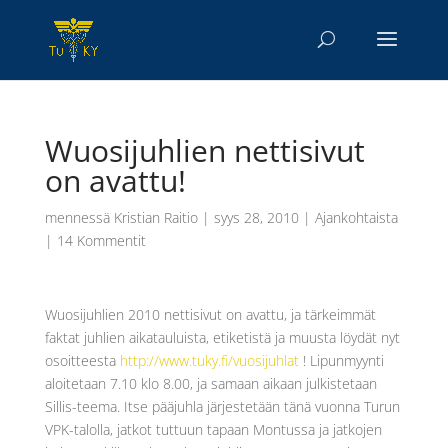
Wuosijuhlien nettisivut
on avattu!
mennessä
Kristian Raitio
|
syys 28, 2010
|
Ajankohtaista
|
14 Kommentit
Wuosijuhlien 2010 nettisivut on avattu, ja tärkeimmät
faktat juhlien aikatauluista, etiketistä ja muusta löydät nyt
osoitteesta
http://www.tuky.fi/vuosijuhlat
! Lipunmyynti
aloitetaan 7.10 klo 8.00, ja samaan aikaan julkistetaan
Sillis-teema. Itse pääjuhla järjestetään tänä vuonna Turun
VPK-talolla, jatkot tuttuun tapaan Montussa ja jatkojen