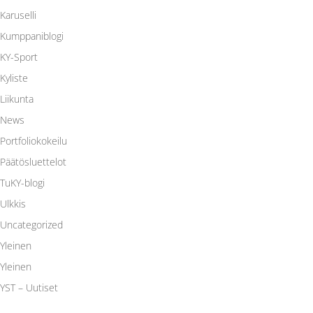
Karuselli
Kumppaniblogi
KY-Sport
Kyliste
Liikunta
News
Portfoliokokeilu
Päätösluettelot
TuKY-blogi
Ulkkis
Uncategorized
Yleinen
Yleinen
YST – Uutiset