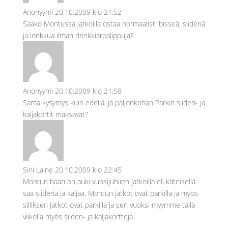
Anonyymi
20.10.2009 klo 21:52
Saako Montussa jatkoilla ostaa normaalisti bisseä, siideriä
ja lonkkua ilman drinkkiarpalippuja?
Anonyymi
20.10.2009 klo 21:58
Sama kysymys kuin edellä, ja paljonkohan Parkin siideri- ja
kaljakortit maksavat?
Sini Laine
20.10.2009 klo 22:45
Montun baari on auki vuosijuhlien jatkoilla eli käteisellä
saa siideriä ja kaljaa. Montun jatkot ovat parkilla ja myös
silliksen jatkot ovat parkilla ja sen vuoksi myymme tällä
viikolla myös siideri- ja kaljakortteja.