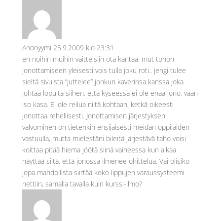
Anonyymi
25.9.2009 klo 23:31
en noihin muihin väitteisiin ota kantaa, mut tohon
jonottamiseen yleisesti vois tulla joku roti.. jengi tulee
sieltä sivuista ”juttelee” jonkun kaverinsa kanssa joka
johtaa lopulta siihen, että kyseessä ei ole enää jono, vaan
iso kasa. Ei ole reilua niitä kohtaan, ketkä oikeesti
jonottaa rehellisesti. Jonottamisen järjestyksen
valvominen on tietenkin ensijaisesti meidän oppilaiden
vastuulla, mutta mielestäni bileitä järjestävä taho voisi
koittaa pitää hiema jöötä siinä vaiheessa kun alkaa
näyttää siltä, että jonossa ilmenee ohittelua. Vai olisiko
jopa mahdollista siirtää koko lippujen varaussysteemi
nettiin, samalla tavalla kuin kurssi-ilmo?