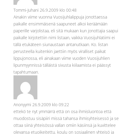
Tommi-Juhani
26.9.2009 klo 00:48
Ainakin viime vuonna Vuosijuhlalippuja jonottaessa
paikalle ensimmäisenä saapuneet alkoi keräämään
paperille varjolistaa, eli sitä mukaan kun jonottajia saapui
paikalle kirjotettiin nimi listaan, vaikka Vuosijuhlatiimi ei
tällä etukäteen siunaustaan antanutkaan. Ko. listan
perusteella kuitenkin jaettiin myös viralliset paikat
lippujonossa, eli ainakaan viime vuoden Vuosijuhlien
lipunmyynnissä tälläistä sivusta kiilaamista ei päässyt
tapahtumaan.
Anonyymi
26.9.2009 klo 09:22
ettekö te nyt ymmärrä että on osa ihmisluontoa että
muodostuu sisäpiiri missä tahansa ihmisyhteisessö ja se
ottaa siinä yhteisössä vallan omiin käsiinsä ja kuvittelee
olevansa etuoikeitettu. koulu on sosiaalinen yhteisö ja