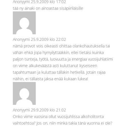
Anonyymi
25.9.2009 klo 17:02
tää ny ainaki on ainoastaa sisäpiiriläisille
Anonyymi
25.9.2009 klo 22:02
nämä provot vois oikeasti ohittaa olankohautuksella tai
vähän ehkä jopa hymyilyttääkkin, ellei tietäisi kuinka
paljon tunteja, työtä, luovuutta ja energiaa vuosijuhlatiimi
on viime alkukeväästä asti kuluttanut kyseiseen
tapahtumaan ja kuluttaa tälläkin hetkellä. Jotain rajaa
näihin, ei tällaista jaksa enää kukaan lukea!
Anonyymi
29.9.2009 klo 21:02
Onko viime vuosina ollut vuosijuhlissa alkoholitonta
vaihtoehtoa? Jos on, niin minkä takia tänä vuonna ei ole?