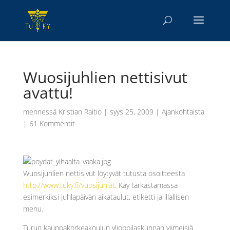
Wuosijuhlien nettisivut
avattu!
mennessä
Kristian Raitio
|
syys 25, 2009
|
Ajankohtaista
|
61 Kommentit
Wuosijuhlien nettisivut löytyvät tutusta osoitteesta
http://www.tuky.fi/vuosijuhlat
. Käy tarkastamassa
esimerkiksi juhlapäivän aikataulut, etiketti ja illallisen
menu.
Turun kauppakorkeakoulun ylioppilaskunnan viimeisiä