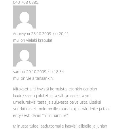
040 768 0885.
Anonyymi
26.10.2009 klo 20:41
mullon vieläki krapula!
sampo
29.10.2009 klo 18:34
mul on vielä tänäänkin!
Kiitokset silti hyvistä kemuista, etenkin caribian
laadukkaasti piilotetuista sählymaaleista ym.
urheilurekvisiitasta ja sujuvasta palvelusta. Lisäksi
suurkiitokset molemmille raudanlujille bändeille ja taas
erityisesti danin ”niilin hanhille”.
Miinusta tulee laaduttomalle kasvisillalliselle ja juhlan