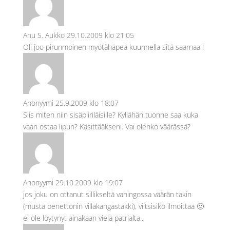
Anu S. Aukko
29.10.2009 klo 21:05
Oli joo pirunmoinen myötähäpeä kuunnella sitä saarnaa !
Anonyymi
25.9.2009 klo 18:07
Siis miten niin sisäpiiriläisille? Kyllähän tuonne saa kuka
vaan ostaa lipun? Käsittääkseni. Vai olenko väärässä?
Anonyymi
29.10.2009 klo 19:07
jos joku on ottanut sillikseltä vahingossa väärän takin
(musta benettonin villakangastakki), viitsisikö ilmoittaa 🙂
ei ole löytynyt ainakaan vielä patrialta..