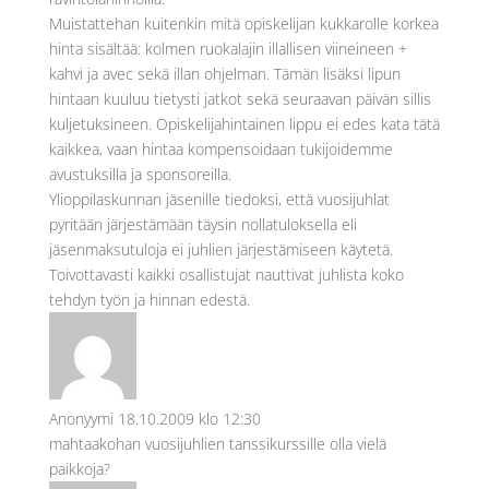
Muistattehan kuitenkin mitä opiskelijan kukkarolle korkea
hinta sisältää: kolmen ruokalajin illallisen viineineen +
kahvi ja avec sekä illan ohjelman. Tämän lisäksi lipun
hintaan kuuluu tietysti jatkot sekä seuraavan päivän sillis
kuljetuksineen. Opiskelijahintainen lippu ei edes kata tätä
kaikkea, vaan hintaa kompensoidaan tukijoidemme
avustuksilla ja sponsoreilla.
Ylioppilaskunnan jäsenille tiedoksi, että vuosijuhlat
pyritään järjestämään täysin nollatuloksella eli
jäsenmaksutuloja ei juhlien järjestämiseen käytetä.
Toivottavasti kaikki osallistujat nauttivat juhlista koko
tehdyn työn ja hinnan edestä.
Anonyymi
18.10.2009 klo 12:30
mahtaakohan vuosijuhlien tanssikurssille olla vielä
paikkoja?