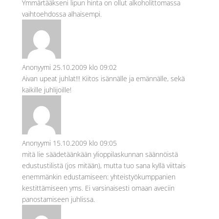
Ymmärtääkseni lipun hinta on ollut alkoholittomassa
vaihtoehdossa alhaisempi.
Anonyymi
25.10.2009 klo 09:02
Aivan upeat juhlat!!! Kiitos isännälle ja emännälle, sekä
kaikille juhlijoille!
Anonyymi
15.10.2009 klo 09:05
mitä lie säädetäänkään ylioppilaskunnan säännöistä
edustustilistä (jos mitään), mutta tuo sana kyllä viittais
enemmänkin edustamiseen: yhteistyökumppanien
kestittämiseen yms. Ei varsinaisesti omaan aveciin
panostamiseen juhlissa.