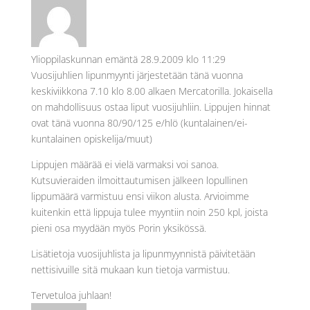
Ylioppilaskunnan emäntä
28.9.2009 klo 11:29
Vuosijuhlien lipunmyynti järjestetään tänä vuonna
keskiviikkona 7.10 klo 8.00 alkaen Mercatorilla. Jokaisella
on mahdollisuus ostaa liput vuosijuhliin. Lippujen hinnat
ovat tänä vuonna 80/90/125 e/hlö (kuntalainen/ei-
kuntalainen opiskelija/muut)
Lippujen määrää ei vielä varmaksi voi sanoa.
Kutsuvieraiden ilmoittautumisen jälkeen lopullinen
lippumäärä varmistuu ensi viikon alusta. Arvioimme
kuitenkin että lippuja tulee myyntiin noin 250 kpl, joista
pieni osa myydään myös Porin yksikössä.
Lisätietoja vuosijuhlista ja lipunmyynnistä päivitetään
nettisivuille sitä mukaan kun tietoja varmistuu.
Tervetuloa juhlaan!