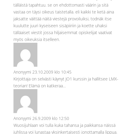
tälläistä tapahtuu. se on ehdottomasti väärin ja sitä
vastaa on täysi oikeus taistetalla. eli kaikki te ketä aina
jaksatte väittää näitä viestejä provoiluiksi, todnäk itse
kuulutte juuri kyseiseen sisäpiiriin ja koette uhaksi
tälläaiset viestit jossa hiljaisemmat opiskelijat vaativat
myös oikeuksia itselleen.
Anonyymi
23.10.2009 klo 10:45
Kirjoittaja on selvästi käynyt JO1 kurssin ja hallitsee LMX-
teorian! Elämä on katkeraa…
Anonyymi
26.9.2009 klo 12:50
Wuosijuhlaan voi tulla kuka tahansa ja paikkansa näissä
juhlissa voi lunastaa yksinkertaisesti jonottamalla lippua.