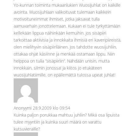
Yo-kunnan toiminta mukaanlukien Wuosijuhlat on kaikille
avointa. Wuosijuhlaan valikoituvat tulemaan kaikkein
motivoituneimmat ihmiset, jotka jaksavat tulla
aamuvarhain jonottelemaan. Kukaan ei tule tyrkyttämään
kellekään lippua näihinkään kemuihin. Jos sisäpiiri
tarkoittaa aktiivisia ja innokkaita ihmisiä eri kaveripiireistä,
olen mielihyvin sisäpiiriläinen. Jos tahdotte wuosijuhliin,
ottakaa ohjat käsiinne ja menkää ostamaan lippu. Niin
helppoa on tulla ”sisäpiiriin”. Nähdään unisin, mutta
innokkain, silmin jonossa! Ja kiitos jo etukäteen
wuosijuhlatiimille, on epäilemättä tulossa upeat juhlat!
Anonyymi
28.9.2009 klo 09:54
Kuinka paljon porukkaa mahtuu juhliin? Mikä osa lipuista
tulee myyntiin ja kuinka suuri määrä on varattu
kutsuvieraille?