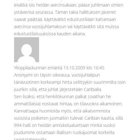
eivätkä siis heidän avecinsakaan, pääse juhlimaan omien
ystäviensä seurassa. Tämän takia hallituksen jäsenet
saavat päättää, käyttävätkö edustustiliään kattamaan
avecinsa vuosijuhlamaksun vai käyttävätkö sitä muissa
edustustilaisuuksissa kauden aikana.
Ylioppilaskunnan emäntä
15.10.2009 klo 16:45
Anonyymi on täysin oikeassa, vuosijuhlalipun
tänävuotinen korkeampi hinta selittyykin suurimmilta osin
juurikin sillä, että juhlat järjestetään Caribialla.
Sen lisäksi, että henkilökunnan palkat (ovathan he
ammattilaisia) nostavat hintaa, on tilavuokra aikamoinen.
Kannattaapa huomioida myös, että aikaisemmista
vuosista poiketen juomatkin tulevat Caribian kautta, sillä
994-halli on heidän anniskelualuettaan minkä vuoksi
joudumme ostamaan illallisen ruokajuomat korkeilla
ravintolahinnoilla.