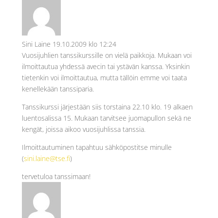
Sini Laine
19.10.2009 klo 12:24
Vuosijuhlien tanssikurssille on vielä paikkoja. Mukaan voi
ilmoittautua yhdessä avecin tai ystävän kanssa. Yksinkin
tietenkin voi ilmoittautua, mutta tällöin emme voi taata
kenellekään tanssiparia.
Tanssikurssi järjestään siis torstaina 22.10 klo. 19 alkaen
luentosalissa 15. Mukaan tarvitsee juomapullon sekä ne
kengät, joissa aikoo vuosijuhlissa tanssia.
Ilmoittautuminen tapahtuu sähköpostitse minulle
(
sini.laine@tse.fi
)
tervetuloa tanssimaan!