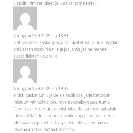
Sisäpiiri-nimiset bileet ja kutsuisi sinne kaikki?
Anonyymi
25.9.2009 klo 18:51
olet väärässä, koska lippuja on rajoitetusti ja niitä myydän
ohi kassan sisäpiiriläisille ja jos jämiä jää ne menee
sisäpiiriläisten kavereille
Anonyymi
25.9.2009 klo 19:39
elitisti paskat juhlii, ja vielä sisäpiirissä. Järjestettäisiin
mieluummin vaikka joku hyväntekeväisyystapahtuma.
Esim roskien keruuta yliopistoalueelta tai rakennattaisiin
talkootyöllä edes kunnon tupakkakoppi koulun eteeen!
Mut saadaanpa nyt laittaa ykköset ylle ja seuraavana
päivänä irrottaa laattaa helmoista..