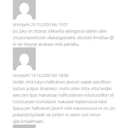
Anonyymi
29.10.2009 klo 19:07
jos joku on ottanut sillikseltä vahingossa väärän takin
(musta benettonin villakangastakki), viitsisikö ilmoittaa 🙂
ei ole löytynyt ainakaan vielä patrialta..
Anonyymi
14.10.2009 klo 18:08
tiedän, että tuky:n hallituksen jäsenet saavat avecillisen
kutsun ja lipun ilmaiseksi. mutta onko totta, että heidän
aveccien liput maksetaan hallituslaisten edustustililtä? eli
toisinsanoen kuntalaiset maksavat käytännässä kaksi
lippua per hallituksen jäsen!! mitä edustustusta se on, jos
poika/tyttöystävän vie juhliin? ei oikein sovi minun
ajatusmaailmaani..