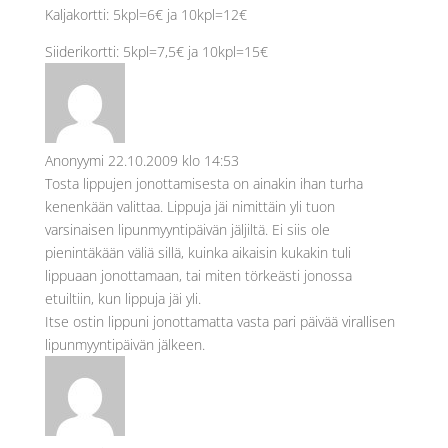
Kaljakortti: 5kpl=6€ ja 10kpl=12€
Siiderikortti: 5kpl=7,5€ ja 10kpl=15€
Anonyymi
22.10.2009 klo 14:53
Tosta lippujen jonottamisesta on ainakin ihan turha
kenenkään valittaa. Lippuja jäi nimittäin yli tuon
varsinaisen lipunmyyntipäivän jäljiltä. Ei siis ole
pienintäkään väliä sillä, kuinka aikaisin kukakin tuli
lippuaan jonottamaan, tai miten törkeästi jonossa
etuiltiin, kun lippuja jäi yli.
Itse ostin lippuni jonottamatta vasta pari päivää virallisen
lipunmyyntipäivän jälkeen.