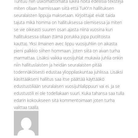
Tuntuu niin uskomattomalta lukea noita edellisiä tekstejä
miten ollaan harmissaan siitä että TuKY:n hallituksen
seuralaisten lippuja maksetaan. Kirjoittajat eivät taida
tajuta mikä homma on hallituksessa olemisessa ja miten
se vie oikeasti suuren osan ajasta niinä vuosina kun
hallituksessa ollaan (tämä porukka jopa puolitoista
kautta). Yksi ilmainen avec lippu vuosijuhliin on aikasta
pieni palkkio siihen hommaan, joten siitä on aivan turha
marmattaa. Lisäksi vaikka vuosijuhlat mukavia juhlia onkin
niin hallituslaisten ja heidän seuralaisten pitää
todennäköisesti edustaa ylioppilaskuntaa juhlissa. Lisäksi
käsittääkseni hallitus saa itse päättää käyttääkö
edustustiliään seuralaisen vuosijuhlalippuun vai ei. Ja se
edustustili ei ole todellakaan suuri. Kuka tahansa saa tulla
edarin kokoukseen sitä kommentoimaan joten turha
valittaa täällä.