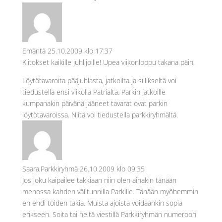
Emäntä
25.10.2009 klo 17:37
Kiitokset kaikille juhlijoille! Upea viikonloppu takana päin.
Löytötavaroita pääjuhlasta, jatkoilta ja sillikseltä voi
tiedustella ensi viikolla Patrialta. Parkin jatkoille
kumpanakin päivänä jääneet tavarat ovat parkin
löytötavaroissa. Niitä voi tiedustella parkkiryhmältä.
Saara,Parkkiryhmä
26.10.2009 klo 09:35
Jos joku kaipailee takkiaan niin olen ainakin tänään
menossa kahden välitunnilla Parkille. Tänään myöhemmin
en ehdi töiden takia. Muista ajoista voidaankin sopia
erikseen. Soita tai heitä viestillä Parkkiryhmän numeroon