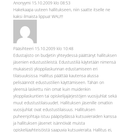
Anonyymi
15.10.2009 klo 08:53
Hakekaapa uuteen hallitukseen, niin saatte itselle ne
kaksi ilmaista lippua! WAU!!!
Pääsihteeri
15.10.2009 klo 10:48
Edustajisto on budjetin yhteydessä päättänyt hallituksen
jäsenien edustustileistä. Edustustiliä käytetään nimensä
mukaisesti ylioppilaskunnan edustamiseen eri
tilaisuuksissa. Hallitus päättää kautensa alussa
pelisäännöt edustustilien käyttämiseen. Tähän on
yleensä laskettu niin omat kuin muidenkin
ylioppilaskuntien tai opiskelijajärjestöjen vuosijuhlat sekä
muut edustustilaisuudet. Hallituksen jäsenille omatkin
vuosijuhlat ovat edustustilaisuus. Hallituksen
puheenjohtaja istuu pääpöydässä kutsuvieraiden kanssa
ja hallituksen jäsenet isännöivät muista
opiskelijayhteisöistä saapuvia kutsuvieraita. Hallitus ei,