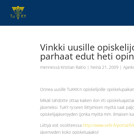
Vinkki uusille opiskelij
parhaat edut heti opint
mennessä
Kristian Raitio
|
heinä 21, 2009
|
Ajank
Onnea uusille TuKKK:n opiskelijoille opiskelupaika
Mikäli tahdotte ottaa kaiken ilon irti opiskeluajast
jäseneksi. TuKY ry:seen liittymisen myötä saat palj
opiskelijajäsenyyden (jonka myötä mm. ilmaisen ka
Liittyä voit osoitteessa
http://www.sefe.fi/portal/fi/
jäsenyyden koko opiskeluajaksi!