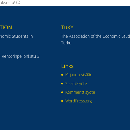
tuksesta! 🙂
TION
TuKY
onomic Students in
The Association of the Economic Stud
Turku
 Rehtorinpellonkatu 3
Links
Kirjaudu sisään
Sisältösyöte
Kommenttisyöte
WordPress.org