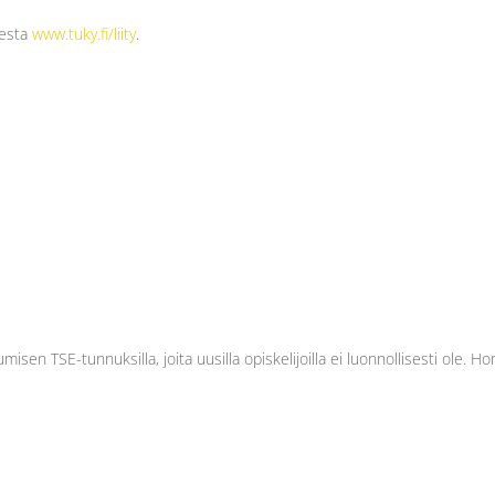
eesta
www.tuky.fi/liity
.
autumisen TSE-tunnuksilla, joita uusilla opiskelijoilla ei luonnollisesti ole.