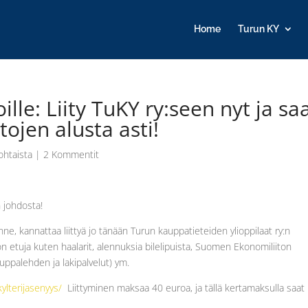
Home
Turun KY
oille: Liity TuKY ry:seen nyt ja sa
ojen alusta asti!
ohtaista
|
2 Kommentit
n johdosta!
anne, kannattaa liittyä jo tänään Turun kauppatieteiden ylioppilaat ry:n
on etuja kuten haalarit, alennuksia bilelipuista, Suomen Ekonomiliiton
uppalehden ja lakipalvelut) ym.
kylterijasenyys/
Liittyminen maksaa 40 euroa, ja tällä kertamaksulla saat