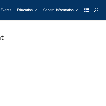
T
Events
Education
General information
u
K
Y
at