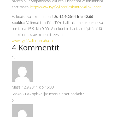
ravintola- ja ympäristövaliokunta. Lisätietoa valiokunnista
saat täältä:
http://www.tyy.fi/ylioppilaskunta/valiokunnat
Hakuaika valiokuntiin on
1.9.-12.9.2011 klo 12.00
saakka
. Valinnat tehdään TYYn hallituksen kokouksessa
torstaina 15.9. klo 9.00. Valiokuntiin haetaan täyttämällä
sähköinen kaavake osoitteessa:
www.tyy.fi/valiokuntahaku
.
4 Kommentit
Mess
12.9.2011 klo 15:00
Saako VTM- opiskelijat myös siniset haalarit?