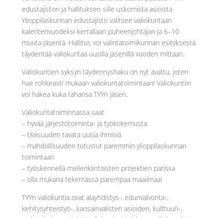
edustajiston ja hallituksen sille uskomista asioista
Ylioppilaskunnan edustajisto valitsee valiokuntaan
kalenterivuodeksi kerrallaan puheenjohtajan ja 6–10
muuta jäsentä. Hallitus voi valintatoimikunnan esityksestä
täydentää valiokuntaa uusilla jäsenillä vuoden mittaan.
Valiokuntien syksyn täydennyshaku on nyt avattu, joten
hae rohkeasti mukaan valiokuntatoimintaan! Valiokuntiin
voi hakea kuka tahansa TYYn jäsen.
Valiokuntatoiminnassa saat
– hyvää järjestötoiminta- ja työkokemusta
– tilaisuuden tavata uusia ihmisiä
– mahdollisuuden tutustut paremmin ylioppilaskunnan
toimintaan
– työskennellä mielenkiintoisten projektien parissa
– olla mukana tekemässä parempaa maailmaa!
TYYn valiokuntia ovat alayhdistys-, edunvalvonta-,
kehitysyhteistyö-, kansainvälisten asioiden, kulttuuri-,