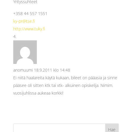
Yrityssuhteet
+358 44 557 1551
ky-pr@tse.fi
http://www.tuky.fi
anomuumi
18.9.2011 klo 14:48
Ei niitä haalareita käytä kukaan, bileet on pääasia ja sinne
pääsee oli sitten ktk tai vtk- alkuinen opiskelija. Nimim.
vuosijuhlissa aukeaa korkki!