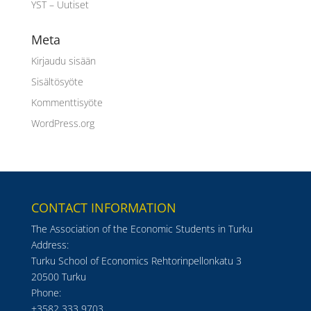
YST – Uutiset
Meta
Kirjaudu sisään
Sisältösyöte
Kommenttisyöte
WordPress.org
CONTACT INFORMATION
The Association of the Economic Students in Turku
Address:
Turku School of Economics Rehtorinpellonkatu 3
20500 Turku
Phone:
+3582 333 9703