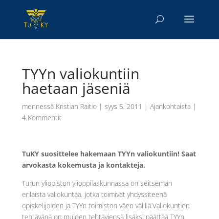
TYYn valiokuntiin
haetaan jäseniä
mennessä
Kristian Raitio
|
syys 5, 2011
|
Ajankohtaista
|
4 Kommentit
TuKY suosittelee hakemaan TYYn valiokuntiin! Saat
arvokasta kokemusta ja kontakteja.
Turun yliopiston ylioppilaskunnassa on seitsemän
erilaista valiokuntaa, jotka toimivat yhdyssiteenä
opiskelijoiden ja TYYn toimiston väen välillä.Valiokuntien
tehtävänä on muiden tehtäviensä lisäksi päättää TYYn