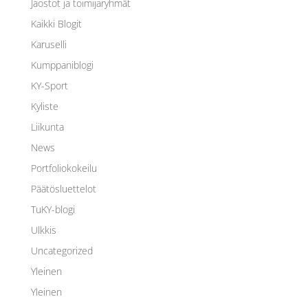
Jaostot ja toimijaryhmät
Kaikki Blogit
Karuselli
Kumppaniblogi
KY-Sport
Kyliste
Liikunta
News
Portfoliokokeilu
Päätösluettelot
TuKY-blogi
Ulkkis
Uncategorized
Yleinen
Yleinen