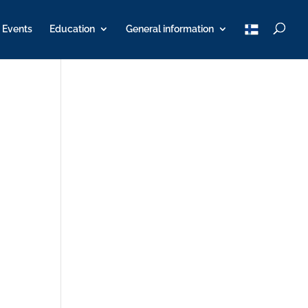
T
Events
Education
General information
u
K
Y