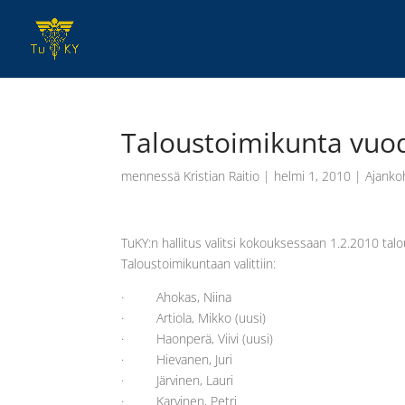
Taloustoimikunta vuo
mennessä
Kristian Raitio
|
helmi 1, 2010
|
Ajanko
TuKY:n hallitus valitsi kokouksessaan 1.2.2010 ta
Taloustoimikuntaan valittiin:
· Ahokas, Niina
· Artiola, Mikko (uusi)
· Haonperä, Viivi (uusi)
· Hievanen, Juri
· Järvinen, Lauri
· Karvinen, Petri