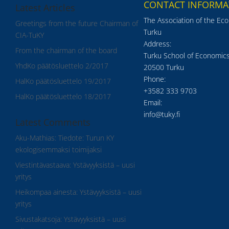
CONTACT INFORMA
Latest Articles
The Association of the Ec
Greetings from the future Chairman of
Turku
CIA-TuKY
Address:
From the chairman of the board
Turku School of Economics
YhdKo päätösluettelo 2/2017
20500 Turku
Phone:
HalKo päätösluettelo 19/2017
+3582 333 9703
HalKo päätösluettelo 18/2017
Email:
info@tuky.fi
Latest Comments
Aku-Mathias
:
Tiedote: Turun KY
ekologisemmaksi toimijaksi
Viestintävastaava
:
Ystävyyksistä – uusi
yritys
Heikompaa ainesta
:
Ystävyyksistä – uusi
yritys
Sivustakatsoja
:
Ystävyyksistä – uusi