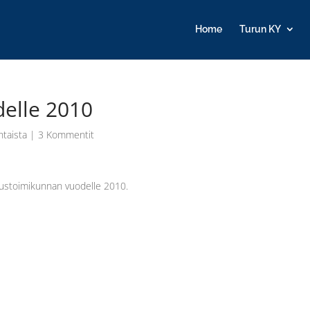
Home
Turun KY
delle 2010
htaista
|
3 Kommentit
loustoimikunnan vuodelle 2010.