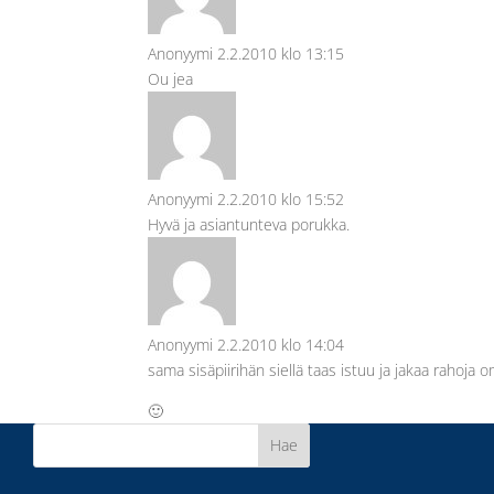
Anonyymi
2.2.2010 klo 13:15
Ou jea
Anonyymi
2.2.2010 klo 15:52
Hyvä ja asiantunteva porukka.
Anonyymi
2.2.2010 klo 14:04
sama sisäpiirihän siellä taas istuu ja jakaa rahoja 
🙂