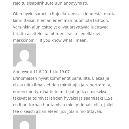
rajoitu sisäpiirihuuteluun anonyymisti.
Olen hyvin samoilla linjoilla kanssasi lehdestä, mutta
kiinnittäisin hieman enemmän huomiota taittoon.
Varsinkin alun esittelyt olivat ärsyttävää luettavaa
tekstin asettelusta johtuen: ”visio-, edelläkävi-,
markkinoin-”. If you know what i mean.
Anonyymi
11.6.2011 klo 19:07
Erinomaisen hyvät kommentit Samulilta. Eläkää ja
olkaa niitä ilmaislehden toimittajia ja reporttereita,
ennenkuin tyrmäätte toimittajat, jotka ilmaiseksi
tekevät ja toimivat lehden hyväksi ja saamiseksi…Se
on ihan turhaa huutamista mielipidepalstoilla, jollei
tee oikeasti asian eteen, jos jotain moitittavaa.