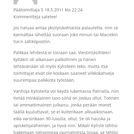
Päätoimittaja S
18.5.2011 klo 22:24
Kommentteja satelee!
Jos haluaa antaa yksityiskohtaista palautetta, niin se
kannattaa lähettää suoraan joko minun tai Maciekin
tse:n sähköpostiin.
Palkkaa lehdestä ei tosiaan saa. Viestintäsihteeri
kylläkin oli aikanaan palkollinen ja hänen
tehtävänään oli myös Kylisteen teko, mutta itse
toimittajat eivät ole koskaan saaneet viikkokahveja
suurempaa palkkiota työstään.
Vanhoja Kylisteitä voi käydä lukemassa Patrialla, niin
tietää minkälainen taso siinä on joskus ollut. Totinen
tai ammattimainen julkaisu, jonka perään monet
täällä kuuluttavat, se ei kuitenkaan alkuaikoinaan,
eikä varsinkaan 90-luvulla, ollut. Se oli hauska ja
opiskelijaläheinen. Ja hyvä niin. Mikäli Kyliste lähtisi
hakemaan totisempaa journalistista linjaa, se lähtisi