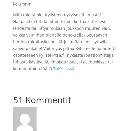
kolumnin.
Mitä mieltä olet Kylisteen nykyisestä linjasta?
Haluaisitko tehdä jotain toisin, kertoa kiitoksesi
lehdestä tai liittyä mukaan joukkoon muuten vain,
vaikka vain ihan pienellä panoksella? Seuraavan
lehden toimituskokous järjestetään ensi syksyllä,
saavu paikalle! Voit myös jättää Kylisteelle palautetta
osoitteeseen kyliste@tse.fi, nykäistä (pää)toimittajia
hihasta käytävällä, ilmaista itseäsi Facebookissa tai
kommentoida täällä
TuKY.fi:ssä
.
51 Kommentit