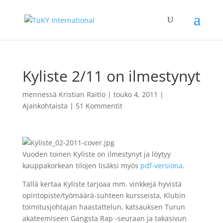
Kyliste 2/11 on ilmestynyt
mennessä
Kristian Raitio
|
touko 4, 2011
|
Ajankohtaista
|
51 Kommentit
Vuoden toinen Kyliste on ilmestynyt ja löytyy
kauppakorkean tilojen lisäksi myös
pdf-versiona
.
Tällä kertaa Kyliste tarjoaa mm. vinkkejä hyvistä
opintopiste/työmäärä-suhteen kursseista, Klubin
toimitusjohtajan haastattelun, katsauksen Turun
akateemiseen Gangsta Rap -seuraan ja takasivun