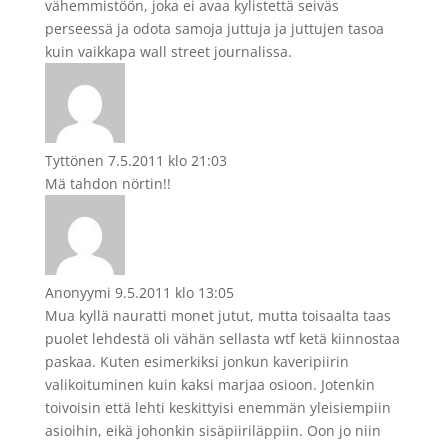
vähemmistöön, joka ei avaa kylistettä seiväs
perseessä ja odota samoja juttuja ja juttujen tasoa
kuin vaikkapa wall street journalissa.
Tyttönen
7.5.2011 klo 21:03
Mä tahdon nörtin!!
Anonyymi
9.5.2011 klo 13:05
Mua kyllä nauratti monet jutut, mutta toisaalta taas
puolet lehdestä oli vähän sellasta wtf ketä kiinnostaa
paskaa. Kuten esimerkiksi jonkun kaveripiirin
valikoituminen kuin kaksi marjaa osioon. Jotenkin
toivoisin että lehti keskittyisi enemmän yleisiempiin
asioihin, eikä johonkin sisäpiiriläppiin. Oon jo niin