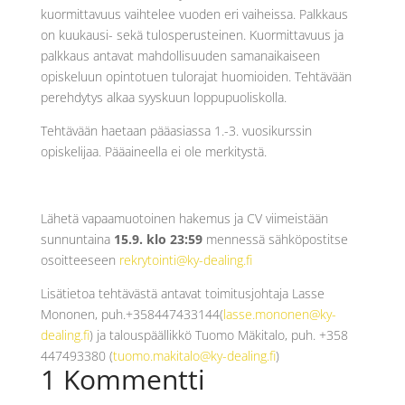
kuormittavuus vaihtelee vuoden eri vaiheissa. Palkkaus
on kuukausi- sekä tulosperusteinen. Kuormittavuus ja
palkkaus antavat mahdollisuuden samanaikaiseen
opiskeluun opintotuen tulorajat huomioiden. Tehtävään
perehdytys alkaa syyskuun loppupuoliskolla.
Tehtävään haetaan pääasiassa 1.-3. vuosikurssin
opiskelijaa. Pääaineella ei ole merkitystä.
Lähetä vapaamuotoinen hakemus ja CV viimeistään
sunnuntaina
15.9. klo 23:59
mennessä sähköpostitse
osoitteeseen
rekrytointi@ky-dealing.fi
Lisätietoa tehtävästä antavat toimitusjohtaja Lasse
Mononen, puh.+358447433144(
lasse.mononen@ky-
dealing.fi
) ja talouspäällikkö Tuomo Mäkitalo, puh. +358
447493380 (
tuomo.makitalo@ky-dealing.fi
)
1 Kommentti