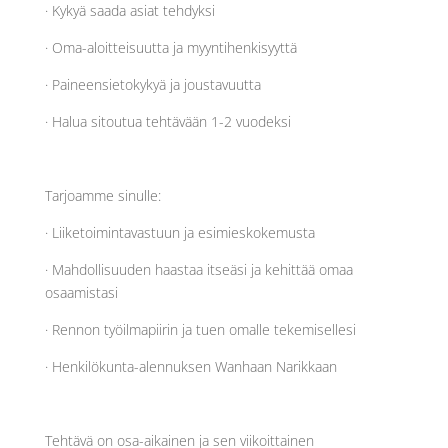
· Kykyä saada asiat tehdyksi
· Oma-aloitteisuutta ja myyntihenkisyyttä
· Paineensietokykyä ja joustavuutta
· Halua sitoutua tehtävään 1-2 vuodeksi
Tarjoamme sinulle:
· Liiketoimintavastuun ja esimieskokemusta
· Mahdollisuuden haastaa itseäsi ja kehittää omaa
osaamistasi
· Rennon työilmapiirin ja tuen omalle tekemisellesi
· Henkilökunta-alennuksen Wanhaan Narikkaan
Tehtävä on osa-aikainen ja sen viikoittainen