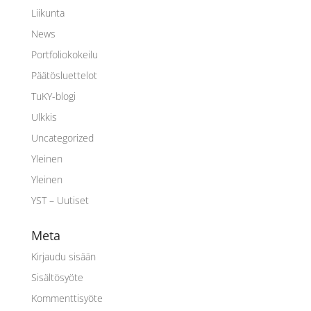
Liikunta
News
Portfoliokokeilu
Päätösluettelot
TuKY-blogi
Ulkkis
Uncategorized
Yleinen
Yleinen
YST – Uutiset
Meta
Kirjaudu sisään
Sisältösyöte
Kommenttisyöte