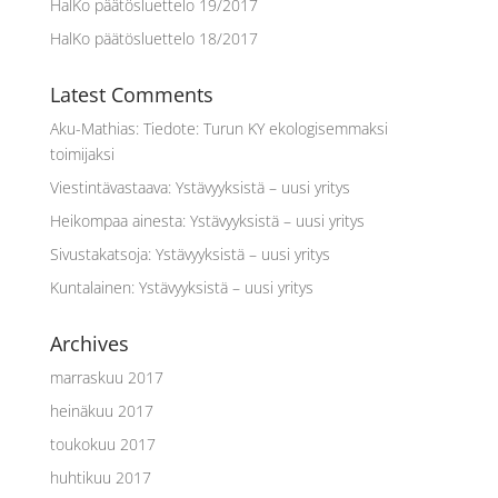
HalKo päätösluettelo 19/2017
HalKo päätösluettelo 18/2017
Latest Comments
Aku-Mathias
:
Tiedote: Turun KY ekologisemmaksi
toimijaksi
Viestintävastaava
:
Ystävyyksistä – uusi yritys
Heikompaa ainesta
:
Ystävyyksistä – uusi yritys
Sivustakatsoja
:
Ystävyyksistä – uusi yritys
Kuntalainen
:
Ystävyyksistä – uusi yritys
Archives
marraskuu 2017
heinäkuu 2017
toukokuu 2017
huhtikuu 2017