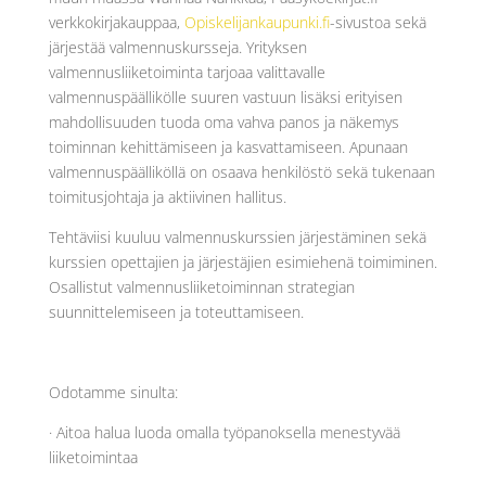
verkkokirjakauppaa,
Opiskelijankaupunki.fi
-sivustoa sekä
järjestää valmennuskursseja. Yrityksen
valmennusliiketoiminta tarjoaa valittavalle
valmennuspäällikölle suuren vastuun lisäksi erityisen
mahdollisuuden tuoda oma vahva panos ja näkemys
toiminnan kehittämiseen ja kasvattamiseen. Apunaan
valmennuspäälliköllä on osaava henkilöstö sekä tukenaan
toimitusjohtaja ja aktiivinen hallitus.
Tehtäviisi kuuluu valmennuskurssien järjestäminen sekä
kurssien opettajien ja järjestäjien esimiehenä toimiminen.
Osallistut valmennusliiketoiminnan strategian
suunnittelemiseen ja toteuttamiseen.
Odotamme sinulta:
· Aitoa halua luoda omalla työpanoksella menestyvää
liiketoimintaa