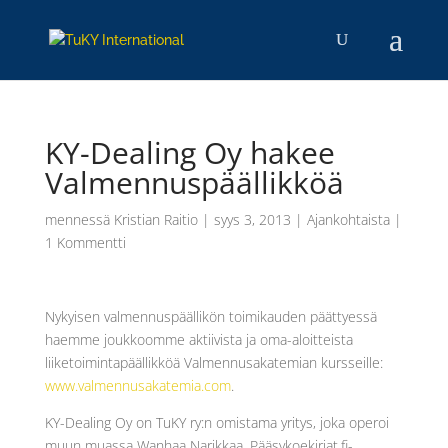
KY-Dealing Oy hakee
Valmennuspäällikköä
mennessä
Kristian Raitio
|
syys 3, 2013
|
Ajankohtaista
|
1 Kommentti
Nykyisen valmennuspäällikön toimikauden päättyessä
haemme joukkoomme aktiivista ja oma-aloitteista
liiketoimintapäällikköä Valmennusakatemian kursseille:
www.valmennusakatemia.com
.
KY-Dealing Oy on TuKY ry:n omistama yritys, joka operoi
muun muassa Wanhaa Narikkaa, Pääsykoekirjat.fi-