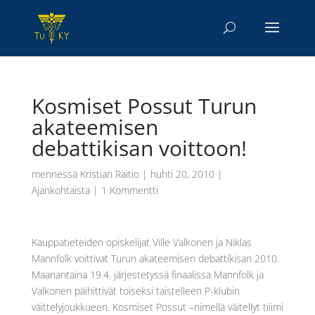
Kosmiset Possut Turun
akateemisen
debattikisan voittoon!
mennessä
Kristian Raitio
|
huhti 20, 2010
|
Ajankohtaista
|
1 Kommentti
Kauppatieteiden opiskelijat Ville Valkonen ja Niklas
Mannfolk voittivat Turun akateemisen debattikisan 2010.
Maanantaina 19.4. järjestetyssä finaalissa Mannfolk ja
Valkonen päihittivät toiseksi taistelleen P-klubin
väittelyjoukkueen. Kosmiset Possut –nimellä väitellyt tiiimi