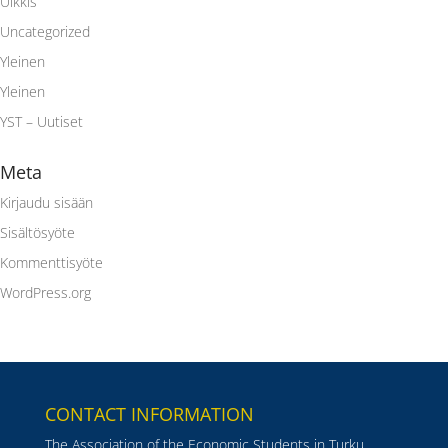
Ulkkis
Uncategorized
Yleinen
Yleinen
YST – Uutiset
Meta
Kirjaudu sisään
Sisältösyöte
Kommenttisyöte
WordPress.org
CONTACT INFORMATION
The Association of the Economic Students in Turku