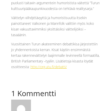
puolusti taitavin argumentein humoristista väitettä ”Turun
kulttuuripääkaupunkivuodesta on tehtävä realitysarja.”
Väittelyn viihdyttävyyttä ja humoristisuutta itsekin
painottaneet Valkonen ja Mannfolk valittiin myös koko
kisan vakuuttavimmiksi yksittäisiksi väittelijöiksi –
tasaäänin.
Vuosittainen Turun akateeminen debattikisa järjestettiin
jo yhdennentoista kerran. Kisat käytiin ensimmäistä
kertaa rakenneväittelyn laajimmalle levinneellä formaatilla,
British Parliamentary –tyyliin. Lisätietoja kisasta löydät
osoitteesta:
http://org.utu.fi/debatti/
1 Kommentti