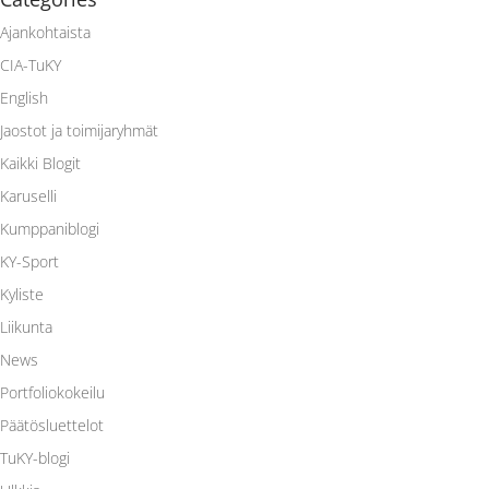
Ajankohtaista
CIA-TuKY
English
Jaostot ja toimijaryhmät
Kaikki Blogit
Karuselli
Kumppaniblogi
KY-Sport
Kyliste
Liikunta
News
Portfoliokokeilu
Päätösluettelot
TuKY-blogi