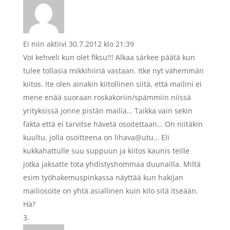
Ei niin aktiivi
30.7.2012 klo 21:39
Voi kehveli kun olet fiksu!!! Alkaa särkee päätä kun
tulee tollasia mikkihiiriä vastaan. Itke nyt vähemmän
kiitos. Ite olen ainakin kiitollinen siitä, että mailini ei
mene enää suoraan roskakoriin/spämmiin niissä
yrityksissä jonne pistän mailia… Taikka vain sekin
fakta että ei tarvitse hävetä osoitettaan… On niitäkin
kuultu, jolla osoitteena on lihava@utu… Eli
kukkahattulle suu suppuun ja kiitos kaunis teille
jotka jaksatte tota yhdistyshommaa duunailla. Miltä
esim työhakemuspinkassa näyttää kun hakijan
mailiosoite on yhtä asiallinen kuin kilo sitä itseään.
Hä?