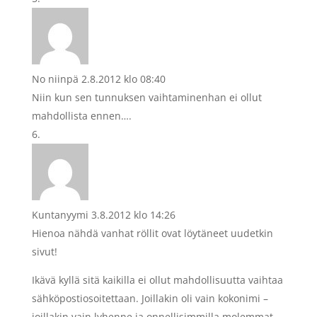
No niinpä
2.8.2012 klo 08:40
Niin kun sen tunnuksen vaihtaminenhan ei ollut
mahdollista ennen….
Kuntanyymi
3.8.2012 klo 14:26
Hienoa nähdä vanhat röllit ovat löytäneet uudetkin
sivut!
Ikävä kyllä sitä kaikilla ei ollut mahdollisuutta vaihtaa
sähköpostiosoitettaan. Joillakin oli vain kokonimi –
joillakin vain lyhenne ja onnellisimmilla molemmat.