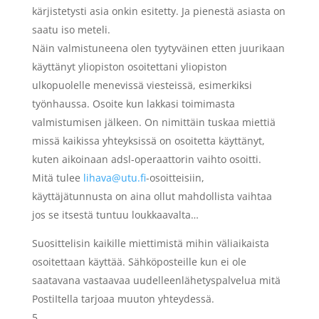
kärjistetysti asia onkin esitetty. Ja pienestä asiasta on
saatu iso meteli.
Näin valmistuneena olen tyytyväinen etten juurikaan
käyttänyt yliopiston osoitettani yliopiston
ulkopuolelle menevissä viesteissä, esimerkiksi
työnhaussa. Osoite kun lakkasi toimimasta
valmistumisen jälkeen. On nimittäin tuskaa miettiä
missä kaikissa yhteyksissä on osoitetta käyttänyt,
kuten aikoinaan adsl-operaattorin vaihto osoitti.
Mitä tulee
lihava@utu.fi
-osoitteisiin,
käyttäjätunnusta on aina ollut mahdollista vaihtaa
jos se itsestä tuntuu loukkaavalta…
Suosittelisin kaikille miettimistä mihin väliaikaista
osoitettaan käyttää. Sähköposteille kun ei ole
saatavana vastaavaa uudelleenlähetyspalvelua mitä
PostiItella tarjoaa muuton yhteydessä.