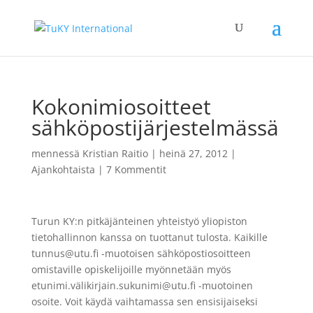
Kokonimiosoitteet
sähköpostijärjestelmässä
mennessä
Kristian Raitio
|
heinä 27, 2012
|
Ajankohtaista
|
7 Kommentit
Turun KY:n pitkäjänteinen yhteistyö yliopiston
tietohallinnon kanssa on tuottanut tulosta. Kaikille
tunnus@utu.fi -muotoisen sähköpostiosoitteen
omistaville opiskelijoille myönnetään myös
etunimi.välikirjain.sukunimi@utu.fi -muotoinen
osoite. Voit käydä vaihtamassa sen ensisijaiseksi