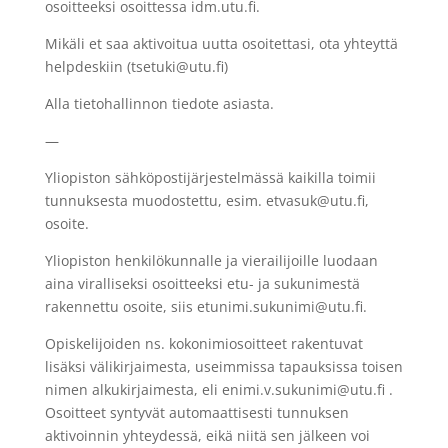
osoitteeksi osoittessa idm.utu.fi.
Mikäli et saa aktivoitua uutta osoitettasi, ota yhteyttä
helpdeskiin (tsetuki@utu.fi)
Alla tietohallinnon tiedote asiasta.
—
Yliopiston sähköpostijärjestelmässä kaikilla toimii
tunnuksesta muodostettu, esim. etvasuk@utu.fi,
osoite.
Yliopiston henkilökunnalle ja vierailijoille luodaan
aina viralliseksi osoitteeksi etu- ja sukunimestä
rakennettu osoite, siis etunimi.sukunimi@utu.fi.
Opiskelijoiden ns. kokonimiosoitteet rakentuvat
lisäksi välikirjaimesta, useimmissa tapauksissa toisen
nimen alkukirjaimesta, eli enimi.v.sukunimi@utu.fi .
Osoitteet syntyvät automaattisesti tunnuksen
aktivoinnin yhteydessä, eikä niitä sen jälkeen voi