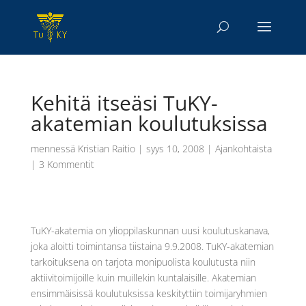
Kehitä itseäsi TuKY-
akatemian koulutuksissa
mennessä
Kristian Raitio
|
syys 10, 2008
|
Ajankohtaista
|
3 Kommentit
TuKY-akatemia on ylioppilaskunnan uusi koulutuskanava,
joka aloitti toimintansa tiistaina 9.9.2008. TuKY-akatemian
tarkoituksena on tarjota monipuolista koulutusta niin
aktiivitoimijoille kuin muillekin kuntalaisille. Akatemian
ensimmäisissä koulutuksissa keskityttiin toimijaryhmien