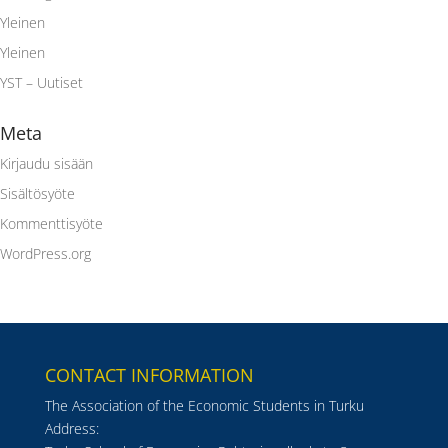
Yleinen
Yleinen
YST – Uutiset
Meta
Kirjaudu sisään
Sisältösyöte
Kommenttisyöte
WordPress.org
CONTACT INFORMATION
The Association of the Economic Students in Turku
Address: