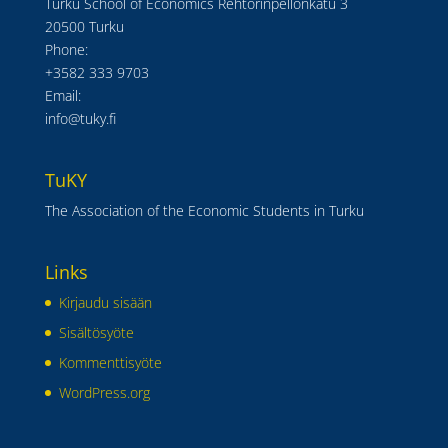
Turku School of Economics Rehtorinpellonkatu 3
20500 Turku
Phone:
+3582 333 9703
Email:
info@tuky.fi
TuKY
The Association of the Economic Students in Turku
Links
Kirjaudu sisään
Sisältösyöte
Kommenttisyöte
WordPress.org