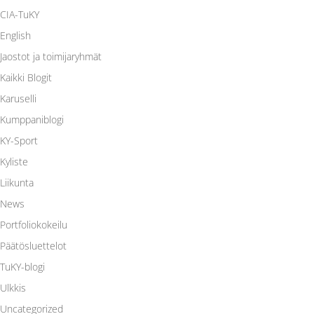
CIA-TuKY
English
Jaostot ja toimijaryhmät
Kaikki Blogit
Karuselli
Kumppaniblogi
KY-Sport
Kyliste
Liikunta
News
Portfoliokokeilu
Päätösluettelot
TuKY-blogi
Ulkkis
Uncategorized