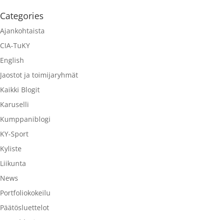
Categories
Ajankohtaista
CIA-TuKY
English
Jaostot ja toimijaryhmät
Kaikki Blogit
Karuselli
Kumppaniblogi
KY-Sport
Kyliste
Liikunta
News
Portfoliokokeilu
Päätösluettelot