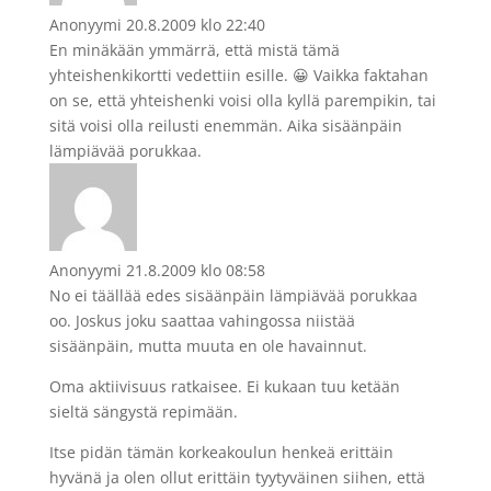
Anonyymi
20.8.2009 klo 22:40
En minäkään ymmärrä, että mistä tämä
yhteishenkikortti vedettiin esille. 😀 Vaikka faktahan
on se, että yhteishenki voisi olla kyllä parempikin, tai
sitä voisi olla reilusti enemmän. Aika sisäänpäin
lämpiävää porukkaa.
Anonyymi
21.8.2009 klo 08:58
No ei täällää edes sisäänpäin lämpiävää porukkaa
oo. Joskus joku saattaa vahingossa niistää
sisäänpäin, mutta muuta en ole havainnut.
Oma aktiivisuus ratkaisee. Ei kukaan tuu ketään
sieltä sängystä repimään.
Itse pidän tämän korkeakoulun henkeä erittäin
hyvänä ja olen ollut erittäin tyytyväinen siihen, että