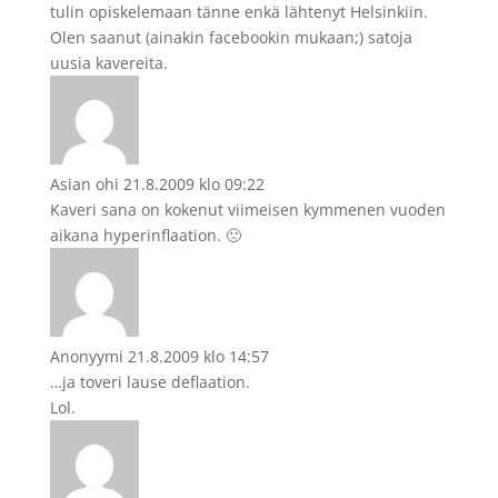
tulin opiskelemaan tänne enkä lähtenyt Helsinkiin.
Olen saanut (ainakin facebookin mukaan;) satoja
uusia kavereita.
Asian ohi
21.8.2009 klo 09:22
Kaveri sana on kokenut viimeisen kymmenen vuoden
aikana hyperinflaation. 🙁
Anonyymi
21.8.2009 klo 14:57
…ja toveri lause deflaation.
Lol.