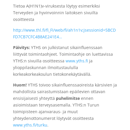
Tietoa A(H1N1)v-viruksesta löytyy esimerkiksi
Terveyden ja hyvinvoinnin laitoksen sivuilta
osoitteesta
http://www.thl.fi/fi_FI/web/fi/ah1n1v;jsessionid=5BCD
FD7CB7CFC4B8AE241E4…
Päivitys:
YTHS on julkistanut sikainfluenssaan
liittyvät toimintaohjeet. Toimintaohje on luettavissa
YTHS:n sivuilla osoitteessa
www.yths.fi
ja
ylioppilaskunnan ilmoitustaululla
korkeakorkeakoulun tietokonekäytävällä.
Huom!
YTHS toivoo sikainfluenssaoireista kärsivien ja
mahdollista sairastumistaan epäilevien ottavan
ensisijaisesti yhteyttä
puhelimitse
ennen
asioimistaan terveysasemalla. YTHS:n Turun
toimipisteen ajanvaraus- ja muut
yhteydenottonumerot löytyvät osoitteesta
www.yths.fi/turku
.