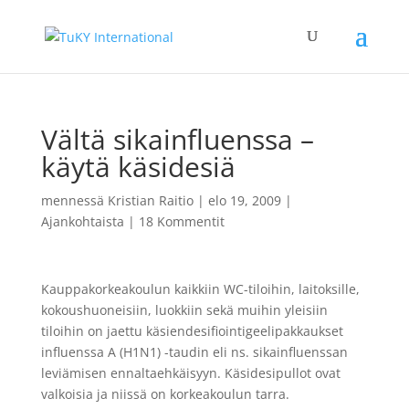
Vältä sikainfluenssa –
käytä käsidesiä
mennessä
Kristian Raitio
|
elo 19, 2009
|
Ajankohtaista
|
18 Kommentit
Kauppakorkeakoulun kaikkiin WC-tiloihin, laitoksille,
kokoushuoneisiin, luokkiin sekä muihin yleisiin
tiloihin on jaettu käsiendesifiointigeelipakkaukset
influenssa A (H1N1) -taudin eli ns. sikainfluenssan
leviämisen ennaltaehkäisyyn. Käsidesipullot ovat
valkoisia ja niissä on korkeakoulun tarra.