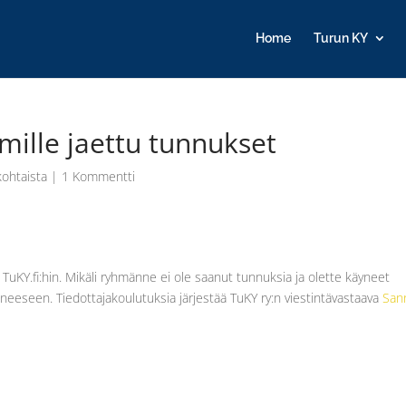
Home
Turun KY
hmille jaettu tunnukset
kohtaista
|
1 Kommentti
t TuKY.fi:hin. Mikäli ryhmänne ei ole saanut tunnuksia ja olette käyneet
taneeseen. Tiedottajakoulutuksia järjestää TuKY ry:n viestintävastaava
San