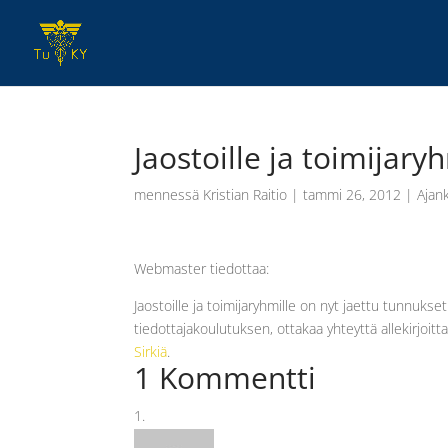
Jaostoille ja toimijary
mennessä
Kristian Raitio
|
tammi 26, 2012
|
Ajan
Webmaster tiedottaa:
Jaostoille ja toimijaryhmille on nyt jaettu tunnukse
tiedottajakoulutuksen, ottakaa yhteyttä allekirjoit
Sirkiä
.
1 Kommentti