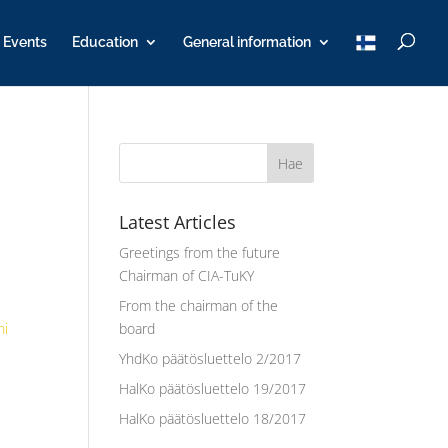
T
Events
Education
General information
u
K
Y
Latest Articles
Greetings from the future
Chairman of CIA-TuKY
From the chairman of the
ni
board
YhdKo päätösluettelo 2/2017
HalKo päätösluettelo 19/2017
HalKo päätösluettelo 18/2017